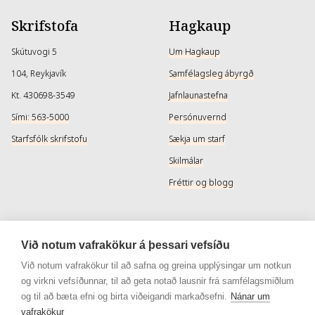
Skrifstofa
Hagkaup
Skútuvogi 5
Um Hagkaup
104, Reykjavík
Samfélagsleg ábyrgð
Kt. 430698-3549
Jafnlaunastefna
Sími: 563-5000
Persónuvernd
Starfsfólk skrifstofu
Sækja um starf
Skilmálar
Fréttir og blogg
Þjónusta
Samfélagsmiðlar
Við notum vafrakökur á þessari vefsíðu
Afhendingarmöguleikar
Instagram
Við notum vafrakökur til að safna og greina upplýsingar um notkun
og virkni vefsíðunnar, til að geta notað lausnir frá samfélagsmiðlum
Skilareglur
Instagram - Snyrtivara
og til að bæta efni og birta viðeigandi markaðsefni.
Nánar um
Algengar spurningar
Facebook
vafrakökur