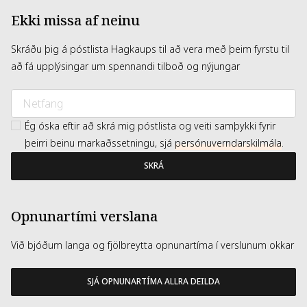
Ekki missa af neinu
Skráðu þig á póstlista Hagkaups til að vera með þeim fyrstu til
að fá upplýsingar um spennandi tilboð og nýjungar
Ég óska eftir að skrá mig póstlista og veiti samþykki fyrir
þeirri beinu markaðssetningu, sjá
persónuverndarskilmála
.
SKRÁ
Opnunartími verslana
Við bjóðum langa og fjölbreytta opnunartíma í verslunum okkar
SJÁ OPNUNARTÍMA ALLRA DEILDA