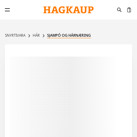
K
Opna aðalvalmynd
SNYRTIVARA
HÁR
SJAMPÓ OG HÁRNÆRING