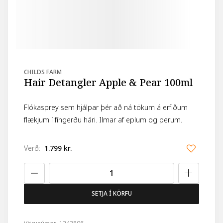
CHILDS FARM
Hair Detangler Apple & Pear 100ml
Flókasprey sem hjálpar þér að ná tökum á erfiðum
flækjum í fíngerðu hári. Ilmar af eplum og perum.
Verð
:
1.799 kr.
SETJA Í KÖRFU