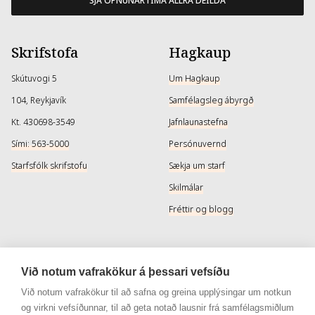
SJÁ OPNUNARTÍMA ALLRA DEILDA
Skrifstofa
Hagkaup
Skútuvogi 5
Um Hagkaup
104, Reykjavík
Samfélagsleg ábyrgð
Kt. 430698-3549
Jafnlaunastefna
Sími: 563-5000
Persónuvernd
Starfsfólk skrifstofu
Sækja um starf
Skilmálar
Fréttir og blogg
Þjónusta
Samfélagsmiðlar
Við notum vafrakökur á þessari vefsíðu
Afhendingarmöguleikar
Instagram
Við notum vafrakökur til að safna og greina upplýsingar um notkun
og virkni vefsíðunnar, til að geta notað lausnir frá samfélagsmiðlum
Skilareglur
Instagram - Snyrtivara