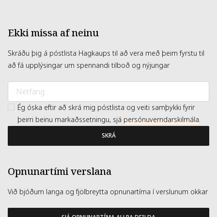
SAL/SEA SALT/SEL MARIN. [V4181A]
Ekki missa af neinu
Skráðu þig á póstlista Hagkaups til að vera með þeim fyrstu til
að fá upplýsingar um spennandi tilboð og nýjungar
Ég óska eftir að skrá mig póstlista og veiti samþykki fyrir
þeirri beinu markaðssetningu, sjá
persónuverndarskilmála
.
SKRÁ
Opnunartími verslana
Við bjóðum langa og fjölbreytta opnunartíma í verslunum okkar