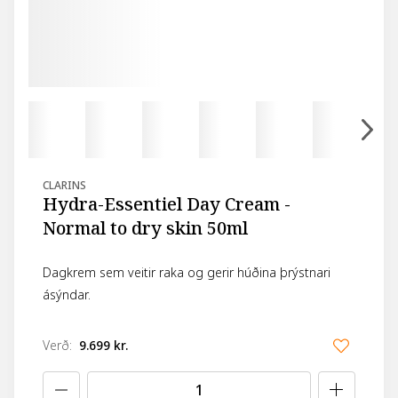
CLARINS
Hydra-Essentiel Day Cream -
Normal to dry skin 50ml
Dagkrem sem veitir raka og gerir húðina þrýstnari
ásýndar.
Verð
:
9.699 kr.