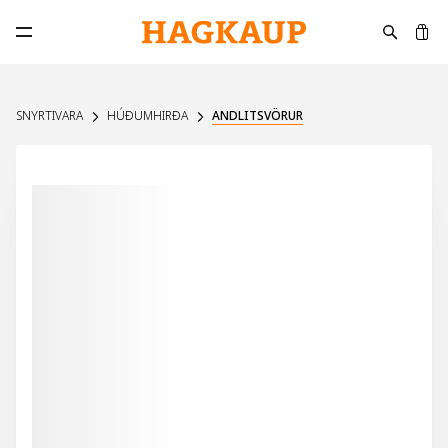
K
Opna aðalvalmynd
SNYRTIVARA
HÚÐUMHIRÐA
ANDLITSVÖRUR