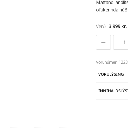
Mattandi andlit
olíukennda húð
Verð
:
3.999 kr.
Vörunúmer: 122
VÖRULÝSING
Hreinsar burt ó
INNIHALDSLÝS
AQUA/WATER/E
NUCIFERA (COC
PROPYLENE GL