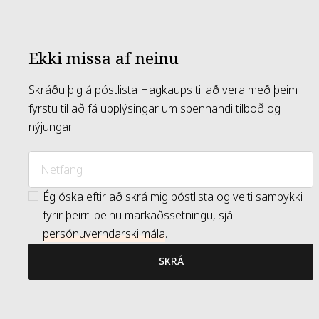
Ekki missa af neinu
Skráðu þig á póstlista Hagkaups til að vera með þeim
fyrstu til að fá upplýsingar um spennandi tilboð og
nýjungar
Ég óska eftir að skrá mig póstlista og veiti samþykki
fyrir þeirri beinu markaðssetningu, sjá
persónuverndarskilmála
.
SKRÁ