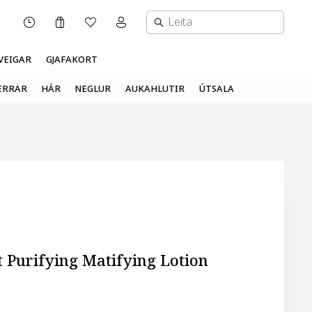
Karfa
Óskalisti
Mínar síður valmynd
OPNUNARTÍMI
VEIGAR
GJAFAKORT
ERRAR
HÁR
NEGLUR
AUKAHLUTIR
ÚTSALA
 Purifying Matifying Lotion