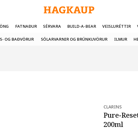
FÖNG
FATNAÐUR
SÉRVARA
BUILD-A-BEAR
VEISLURÉTTIR
S- OG BAÐVÖRUR
SÓLARVARNIR OG BRÚNKUVÖRUR
ILMUR
H
CLARINS
Pure-Reset
200ml