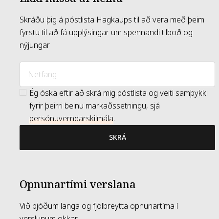
Skráðu þig á póstlista Hagkaups til að vera með þeim
fyrstu til að fá upplýsingar um spennandi tilboð og
nýjungar
Ég óska eftir að skrá mig póstlista og veiti samþykki
fyrir þeirri beinu markaðssetningu, sjá
persónuverndarskilmála
.
SKRÁ
Opnunartími verslana
Við bjóðum langa og fjölbreytta opnunartíma í
verslunum okkar