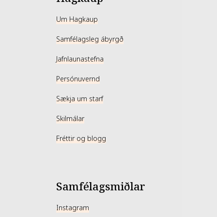
Um Hagkaup
Samfélagsleg ábyrgð
Jafnlaunastefna
Persónuvernd
Sækja um starf
Skilmálar
Fréttir og blogg
Samfélagsmiðlar
Instagram