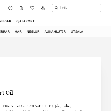
Karfa
Óskalisti
Mínar síður valmynd
OPNUNARTÍMI
VEIGAR
GJAFAKORT
ERRAR
HÁR
NEGLUR
AUKAHLUTIR
ÚTSALA
t Oil
nnda varaolía sem sameinar gljáa, raka,