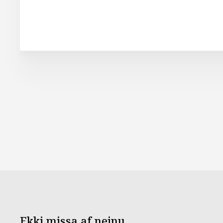
Ekki missa af neinu