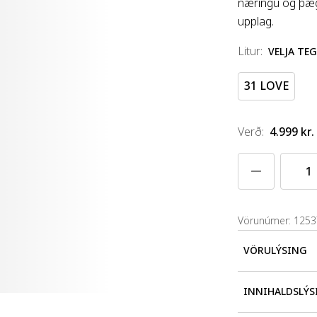
næringu og þægi
upplag.
litur
:
VELJA TE
31 LOVE
Verð
:
4.999 kr.
Vörunúmer: 125
VÖRULÝSING
Lip Comfort Oi
INNIHALDSLÝS
næra varir og 