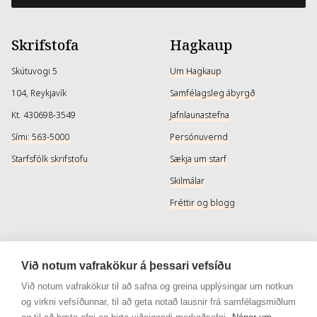
Skrifstofa
Hagkaup
Skútuvogi 5
Um Hagkaup
104, Reykjavík
Samfélagsleg ábyrgð
Kt. 430698-3549
Jafnlaunastefna
Sími: 563-5000
Persónuvernd
Starfsfólk skrifstofu
Sækja um starf
Skilmálar
Fréttir og blogg
Þjónusta
Samfélagsmiðlar
Við notum vafrakökur á þessari vefsíðu
Afhendingarmöguleikar
Instagram
Við notum vafrakökur til að safna og greina upplýsingar um notkun
og virkni vefsíðunnar, til að geta notað lausnir frá samfélagsmiðlum
Skilareglur
Instagram - Snyrtivara