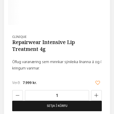
CLINIQUE
Repairwear Intensive Lip
Treatment 4g
Öflug varanæring sem minnkar sýnileika línanna á og í
kringum varirnar.
Verð
:
7.999 kr.
SETJA Í KÖRFU