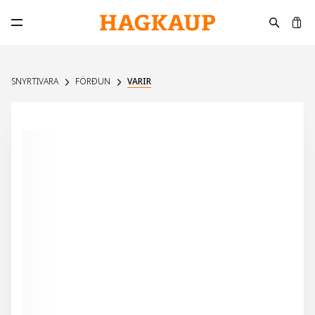
K
Opna aðalvalmynd
SNYRTIVARA
FÖRÐUN
VARIR