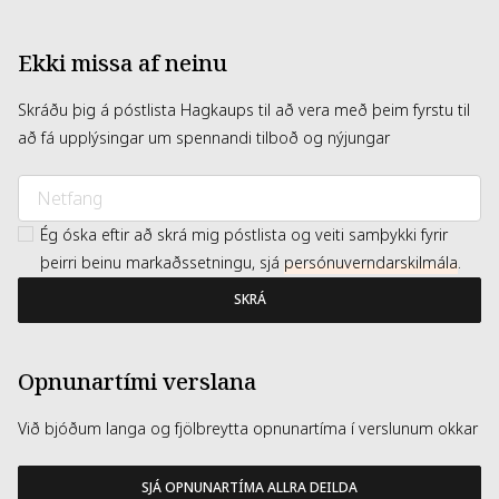
Methyl Glucose Sesquistearate, Lauryl Pca, C20-40 Pareth-
10, Squalane, Ethylhexylglycerin, Polyglyceryl-4
Isostearate, Hexyl Laurate, Cetyl Peg/Ppg-10/1
Ekki missa af neinu
Dimethicone, Allyl Methacrylates Crosspolymer,
Propylene Glycol Dicaprate, Nordihydroguaiaretic Acid,
Glycine Soja (Soybean) Protein, Phytosphingosine, Oleic
Skráðu þig á póstlista Hagkaups til að vera með þeim fyrstu til
Acid, Acetyl Carnitine Hcl, Caprylic/Capric Triglyceride,
Triethoxycaprylylsilane, Ethylhexyl Stearate, Lecithin,
að fá upplýsingar um spennandi tilboð og nýjungar
Hydrogenated Lecithin, Hexylene Glycol, Ethylhexyl
Palmitate, Potassium Sulfate, Hydroxyethylcellulose,
Ethylcellulose, Bht, Phenoxyethanol, [+/- Mica, Red 7 Lake
(Ci 15850), Yellow 5 Lake (Ci 19140), Red 22 Lake (Ci
45380), Titanium Dioxide (Ci 77891), Iron Oxides (Ci
77491, Ci 77492, Ci 77499), Red 6 (Ci 15850), Red 30 Lake
Ég óska eftir að skrá mig póstlista og veiti samþykki fyrir
(Ci 73360), Carmine (Ci 75470), Red 33 Lake (Ci 17200),
þeirri beinu markaðssetningu, sjá
persónuverndarskilmála
.
Red 28 Lake (Ci 45410), Blue 1 Lake (Ci 42090), Yellow 6
Lake (Ci 15985)] <ILN36575>
SKRÁ
Opnunartími verslana
Við bjóðum langa og fjölbreytta opnunartíma í verslunum okkar
SJÁ OPNUNARTÍMA ALLRA DEILDA