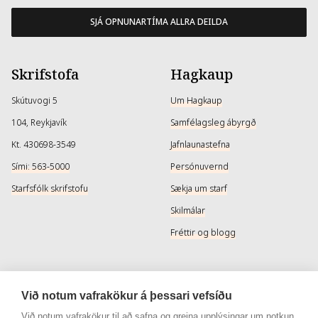
SJÁ OPNUNARTÍMA ALLRA DEILDA
Skrifstofa
Hagkaup
Skútuvogi 5
Um Hagkaup
104, Reykjavík
Samfélagsleg ábyrgð
Kt. 430698-3549
Jafnlaunastefna
Sími: 563-5000
Persónuvernd
Starfsfólk skrifstofu
Sækja um starf
Skilmálar
Fréttir og blogg
Þjónusta
Samfélagsmiðlar
Við notum vafrakökur á þessari vefsíðu
Afhendingarmöguleikar
Instagram
Við notum vafrakökur til að safna og greina upplýsingar um notkun