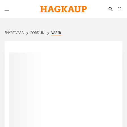
K
Opna aðalvalmynd
SNYRTIVARA
FÖRÐUN
VARIR