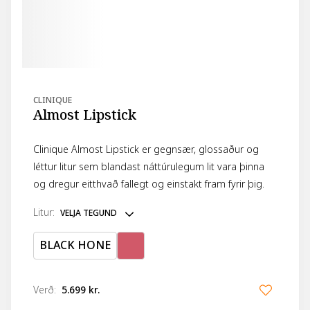
CLINIQUE
Almost Lipstick
Clinique Almost Lipstick er gegnsær, glossaður og
léttur litur sem blandast náttúrulegum lit vara þinna
og dregur eitthvað fallegt og einstakt fram fyrir þig.
litur
:
VELJA TEGUND
BLACK HONE
Verð
:
5.699 kr.