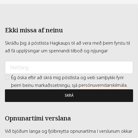
Ekki missa af neinu
Skráðu þig á póstlista Hagkaups til að vera með þeim fyrstu til
að fá upplýsingar um spennandi tilboð og nýjungar
Ég óska eftir að skrá mig póstlista og veiti samþykki fyrir
þeirri beinu markaðssetningu, sjá
persónuverndarskilmála
.
SKRÁ
Opnunartími verslana
Við bjóðum langa og fjölbreytta opnunartíma í verslunum okkar