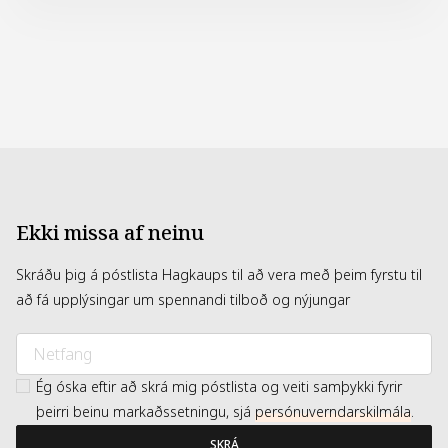
Sodium Hyaluronate, Disodium EDTA, Dipotassium
Glycyrrhizate, Melaleuca Alternifolia (Tea Tree) Leaf Oil,
Polyglyceryl-10 Laurate, Polyglyceryl-10 Myristate
Ekki missa af neinu
Skráðu þig á póstlista Hagkaups til að vera með þeim fyrstu til
að fá upplýsingar um spennandi tilboð og nýjungar
Ég óska eftir að skrá mig póstlista og veiti samþykki fyrir
þeirri beinu markaðssetningu, sjá
persónuverndarskilmála
.
SKRÁ