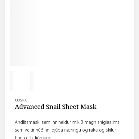
COSRX
Advanced Snail Sheet Mask
Andlitsmaski sem inniheldur mikið magn sniglaslíms
sem veitir húðinni djúpa næringu og raka og skilur
hana eftir ljómandi.