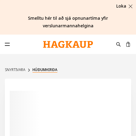
Loka
Smelltu hér til að sjá opnunartíma yfir
verslunarmannahelgina
K
Opna aðalvalmynd
SNYRTIVARA
HÚÐUMHIRÐA