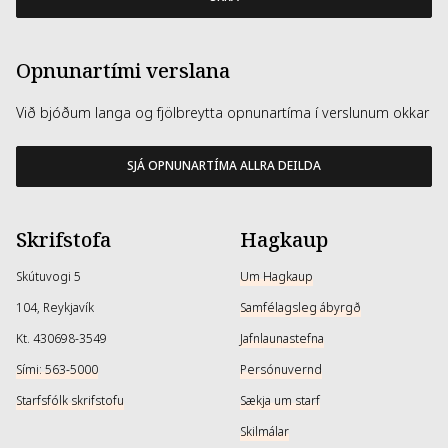
Opnunartími verslana
Við bjóðum langa og fjölbreytta opnunartíma í verslunum okkar
SJÁ OPNUNARTÍMA ALLRA DEILDA
Skrifstofa
Hagkaup
Skútuvogi 5
Um Hagkaup
104, Reykjavík
Samfélagsleg ábyrgð
Kt. 430698-3549
Jafnlaunastefna
Sími: 563-5000
Persónuvernd
Starfsfólk skrifstofu
Sækja um starf
Skilmálar