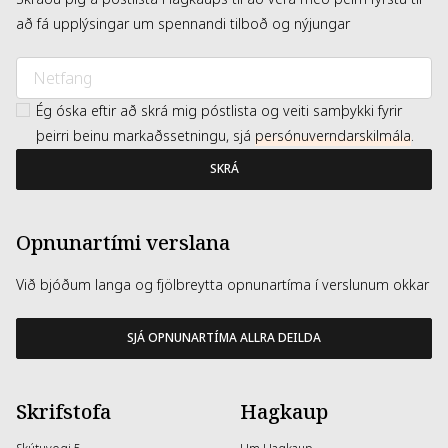
að fá upplýsingar um spennandi tilboð og nýjungar
Ég óska eftir að skrá mig póstlista og veiti samþykki fyrir
þeirri beinu markaðssetningu, sjá
persónuverndarskilmála
.
SKRÁ
Opnunartími verslana
Við bjóðum langa og fjölbreytta opnunartíma í verslunum okkar
SJÁ OPNUNARTÍMA ALLRA DEILDA
Skrifstofa
Hagkaup