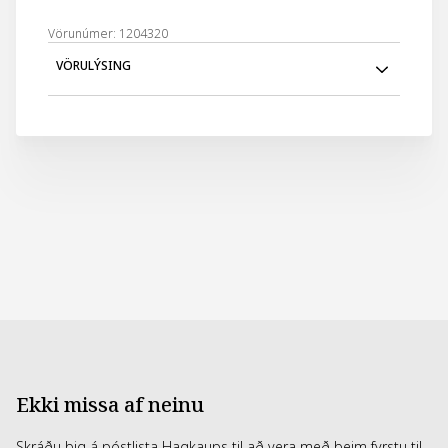
Vörunúmer: 1204320
VÖRULÝSING
Stell:
Álstell Hardtail
Gírbúnaður:
Shimano 21 gíra
Bremsur:
V-handbremsur framan og aftan
Dekk/Gjarðir:
26″ x 1.95″ / Double Wall álgjarðir
Annað:
Frammdempari
Ekki missa af neinu
Skráðu þig á póstlista Hagkaups til að vera með þeim fyrstu til