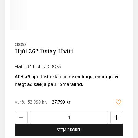
CROSS
Hjól 26" Daisy Hvítt
Hvítt 26" hjól frá CROSS
ATH að hjól fást ekki í heimsendingu, einungis er
hægt að sækja þau í Smáralind.
Verð
:
53.999 kr.
37.799 kr.
SETJA Í KÖRFU