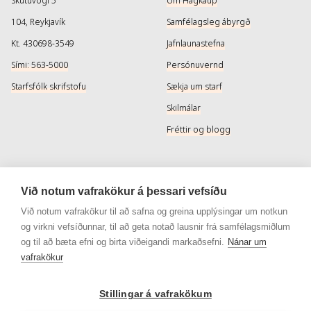
Skútuvogi 5
Um Hagkaup
104, Reykjavík
Samfélagsleg ábyrgð
Kt. 430698-3549
Jafnlaunastefna
Sími: 563-5000
Persónuvernd
Starfsfólk skrifstofu
Sækja um starf
Skilmálar
Fréttir og blogg
Þjónusta
Samfélagsmiðlar
Við notum vafrakökur á þessari vefsíðu
Afhendingarmöguleikar
Instagram
Við notum vafrakökur til að safna og greina upplýsingar um notkun
og virkni vefsíðunnar, til að geta notað lausnir frá samfélagsmiðlum
Skilareglur
Instagram - Snyrtivara
og til að bæta efni og birta viðeigandi markaðsefni.
Nánar um
Algengar spurningar
Facebook
vafrakökur
Veisluréttir algengar spurningar
Facebook - Snyrtivara
Stillingar á vafrakökum
Viðskiptakort