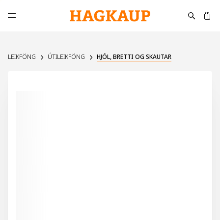
K
Opna aðalvalmynd
LEIKFÖNG
ÚTILEIKFÖNG
HJÓL, BRETTI OG SKAUTAR
30%