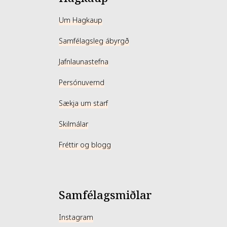
Um Hagkaup
Samfélagsleg ábyrgð
Jafnlaunastefna
Persónuvernd
Sækja um starf
Skilmálar
Fréttir og blogg
Samfélagsmiðlar
Instagram