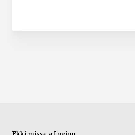
Ekki missa af neinu