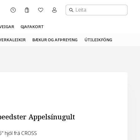
Karfa
Óskalisti
Mínar síður valmynd
OPNUNARTÍMI
VEIGAR
GJAFAKORT
VERKALEIKIR
BÆKUR OG AFÞREYING
ÚTILEIKFÖNG
peedster Appelsínugult
6" hjól frá CROSS