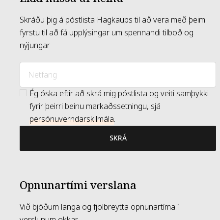
Skráðu þig á póstlista Hagkaups til að vera með þeim
fyrstu til að fá upplýsingar um spennandi tilboð og
nýjungar
Ég óska eftir að skrá mig póstlista og veiti samþykki
fyrir þeirri beinu markaðssetningu, sjá
persónuverndarskilmála
.
SKRÁ
Opnunartími verslana
Við bjóðum langa og fjölbreytta opnunartíma í
verslunum okkar