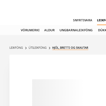
SNYRTIVARA
LEIK
VÖRUMERKI
ALDUR
UNGBARNALEIKFÖNG
DÚKK
LEIKFÖNG
ÚTILEIKFÖNG
HJÓL, BRETTI OG SKAUTAR
UPPSELT Á VEF
30%