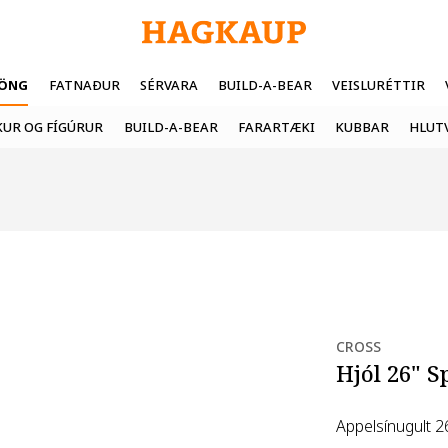
FÖNG
FATNAÐUR
SÉRVARA
BUILD-A-BEAR
VEISLURÉTTIR
UR OG FÍGÚRUR
BUILD-A-BEAR
FARARTÆKI
KUBBAR
HLUT
CROSS
Hjól 26" S
Appelsínugult 2