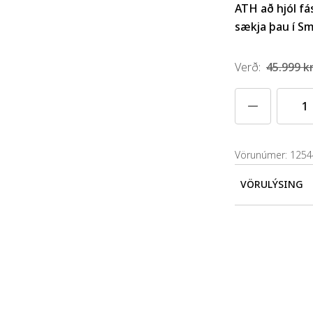
ATH að hjól fá
sækja þau í Sm
Verð
:
45.999 kr
Vörunúmer: 125
VÖRULÝSING
Stell:
Stáls
Gírbúnað
Bremsur:
Gjarðir:
Do
Annað:
In