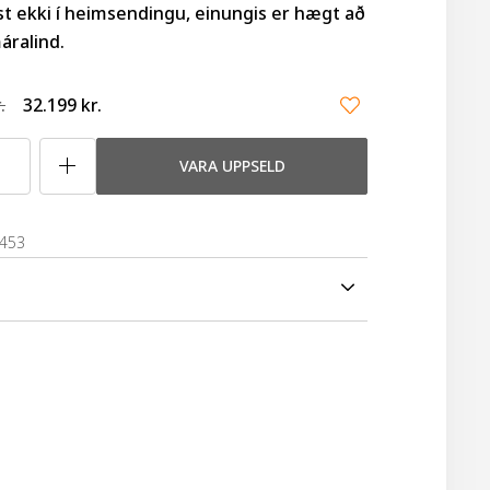
st ekki í heimsendingu, einungis er hægt að
áralind.
.
32.199 kr.
VARA UPPSELD
4453
tell Hardtail
ur:
Shimano 18 gíra
V-handbremsur framan og aftan
uble Wall álgjarðir
nbrenndur litur, standari, glitaugu að framan og