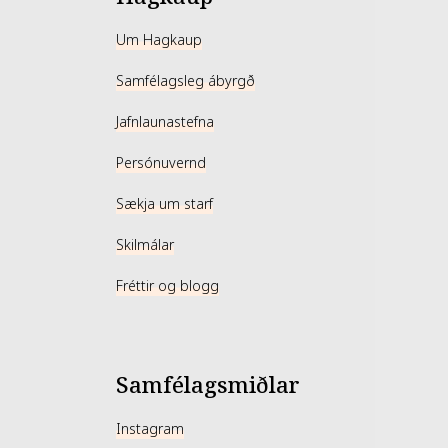
Um Hagkaup
Samfélagsleg ábyrgð
Jafnlaunastefna
Persónuvernd
Sækja um starf
Skilmálar
Fréttir og blogg
Samfélagsmiðlar
Instagram