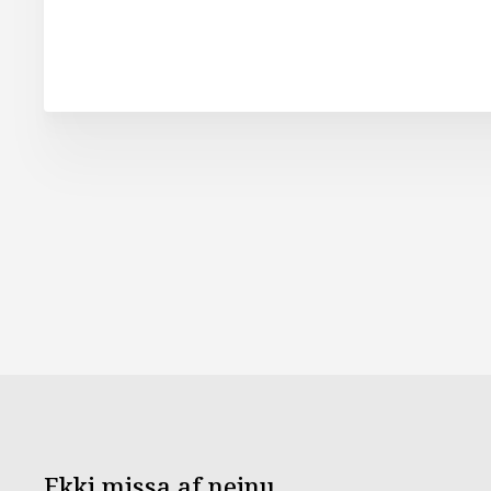
Ekki missa af neinu