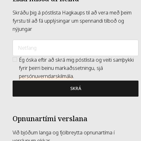
Skráðu þig á póstlista Hagkaups til að vera með þeim
fyrstu til að fá upplýsingar um spennandi tilboð og
nýjungar
Ég óska eftir að skrá mig póstlista og veiti samþykki
fyrir þeirri beinu markaðssetningu, sjá
persónuverndarskilmála
.
SKRÁ
Opnunartími verslana
Við bjóðum langa og fjölbreytta opnunartíma í
verslunum okkar