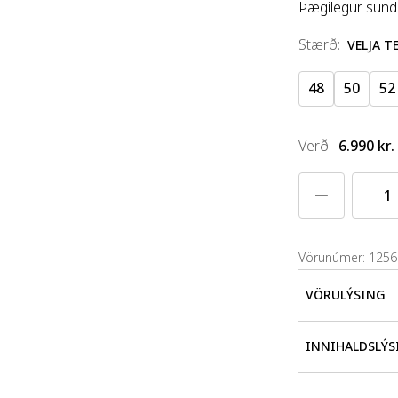
Þægilegur sundb
stærð
:
VELJA 
48
50
52
Verð
:
6.990 kr.
Vörunúmer: 125
VÖRULÝSING
Sterkbyggður 
INNIHALDSLÝS
Speedo sem end
Sundbolurinn e
53% polyester