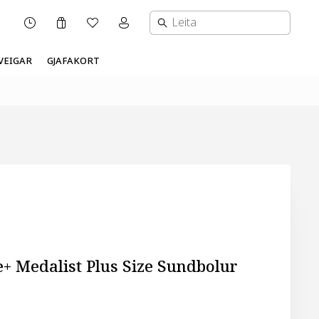
Karfa
Óskalisti
Mínar síður valmynd
OPNUNARTÍMI
VEIGAR
GJAFAKORT
+ Medalist Plus Size Sundbolur