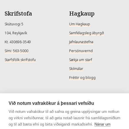
Skrifstofa
Hagkaup
Skútuvogi 5
Um Hagkaup
104, Reykjavík
Samfélagsleg ábyrgð
Kt. 430698-3549
Jafnlaunastefna
Sími: 563-5000
Persónuvernd
Starfsfólk skrifstofu
Sækja um starf
Skilmálar
Fréttir og blogg
Þjónusta
Samfélagsmiðlar
Við notum vafrakökur á þessari vefsíðu
Afhendingarmöguleikar
Instagram
Við notum vafrakökur til að safna og greina upplýsingar um notkun
og virkni vefsíðunnar, til að geta notað lausnir frá samfélagsmiðlum
Skilareglur
Instagram - Snyrtivara
og til að bæta efni og birta viðeigandi markaðsefni.
Nánar um
Algengar spurningar
Facebook