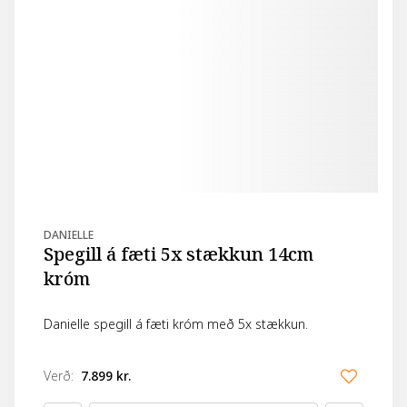
DANIELLE
Spegill á fæti 5x stækkun 14cm
króm
Danielle spegill á fæti króm með 5x stækkun.
Verð
:
7.899 kr.