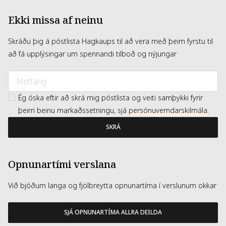
Ekki missa af neinu
Skráðu þig á póstlista Hagkaups til að vera með þeim fyrstu til
að fá upplýsingar um spennandi tilboð og nýjungar
Ég óska eftir að skrá mig póstlista og veiti samþykki fyrir
þeirri beinu markaðssetningu, sjá
persónuverndarskilmála
.
SKRÁ
Opnunartími verslana
Við bjóðum langa og fjölbreytta opnunartíma í verslunum okkar
SJÁ OPNUNARTÍMA ALLRA DEILDA