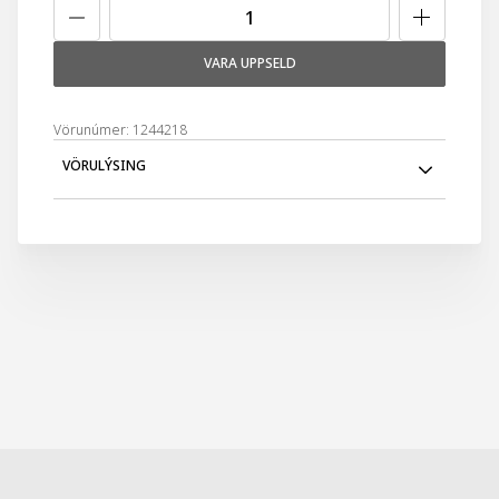
VARA UPPSELD
Vörunúmer: 1244218
VÖRULÝSING
Danielle spegill á fæti króm með 5x stækkun. Spegill er
25cm á hæð en spegill er 14,5cm að ummáli.