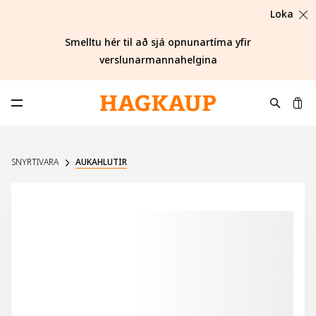
Loka
Smelltu hér til að sjá opnunartíma yfir
verslunarmannahelgina
K
Opna aðalvalmynd
SNYRTIVARA
AUKAHLUTIR
UPPSELT Á VEF