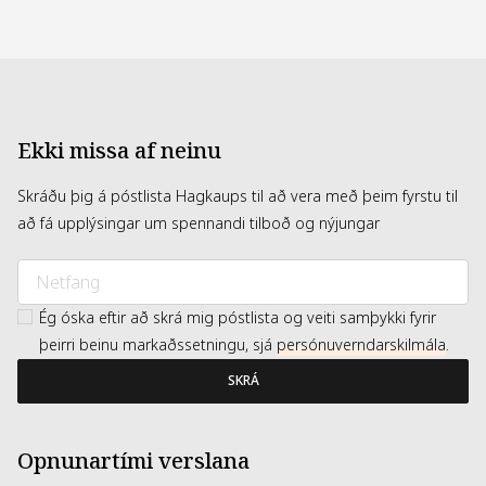
Ekki missa af neinu
Skráðu þig á póstlista Hagkaups til að vera með þeim fyrstu til
að fá upplýsingar um spennandi tilboð og nýjungar
Ég óska eftir að skrá mig póstlista og veiti samþykki fyrir
þeirri beinu markaðssetningu, sjá
persónuverndarskilmála
.
SKRÁ
Opnunartími verslana