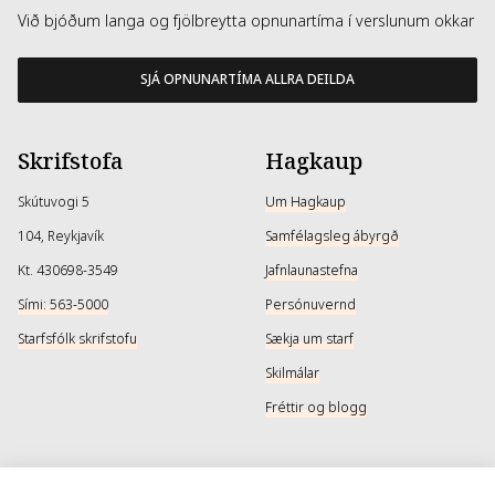
Við bjóðum langa og fjölbreytta opnunartíma í verslunum okkar
SJÁ OPNUNARTÍMA ALLRA DEILDA
Skrifstofa
Hagkaup
Skútuvogi 5
Um Hagkaup
104, Reykjavík
Samfélagsleg ábyrgð
Kt. 430698-3549
Jafnlaunastefna
Sími: 563-5000
Persónuvernd
Starfsfólk skrifstofu
Sækja um starf
Skilmálar
Fréttir og blogg
Þjónusta
Samfélagsmiðlar