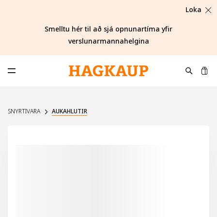
Loka
Smelltu hér til að sjá opnunartíma yfir
verslunarmannahelgina
K
Opna aðalvalmynd
SNYRTIVARA
AUKAHLUTIR