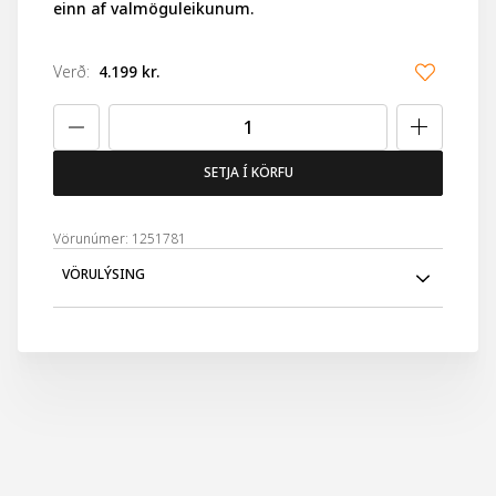
einn af valmöguleikunum.
Verð
:
4.199 kr.
SETJA Í KÖRFU
Vörunúmer: 1251781
VÖRULÝSING
Danielle spegill svartur, bleikur eða grár með handfangi
sem er einnig standur. Með 5x stækkun. Spegillinn er í allt
24cm en spegill sjálfur er um 13cm en hald um 10cm.