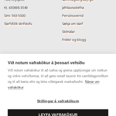
Kt. 430698-3549
Jafnlaunastefna
Sími: 563-5000
Persónuvernd
Starfsfólk skrifstofu
Sækja um starf
Skilmálar
Fréttir og blogg
Þjónusta
Samfélagsmiðlar
Við notum vafrakökur á þessari vefsíðu
Afhendingarmöguleikar
Instagram
Við notum vafrakökur til að safna og greina upplýsingar um notkun
og virkni vefsíðunnar, til að geta notað lausnir frá samfélagsmiðlum
Skilareglur
Instagram - Snyrtivara
og til að bæta efni og birta viðeigandi markaðsefni.
Nánar um
Algengar spurningar
Facebook
vafrakökur
Veisluréttir algengar spurningar
Facebook - Snyrtivara
Stillingar á vafrakökum
Viðskiptakort
Gjafakort
LEYFA VAFRAKÖKUR