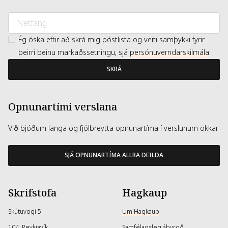
Ég óska eftir að skrá mig póstlista og veiti samþykki fyrir
þeirri beinu markaðssetningu, sjá
persónuverndarskilmála
.
SKRÁ
Opnunartími verslana
Við bjóðum langa og fjölbreytta opnunartíma í verslunum okkar
SJÁ OPNUNARTÍMA ALLRA DEILDA
Skrifstofa
Hagkaup
Skútuvogi 5
Um Hagkaup
104, Reykjavík
Samfélagsleg ábyrgð