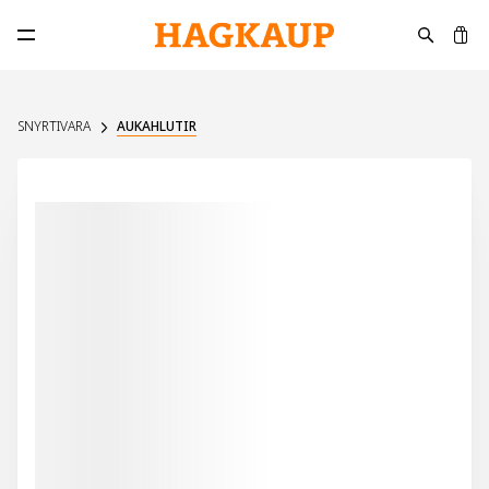
K
Opna aðalvalmynd
SNYRTIVARA
AUKAHLUTIR