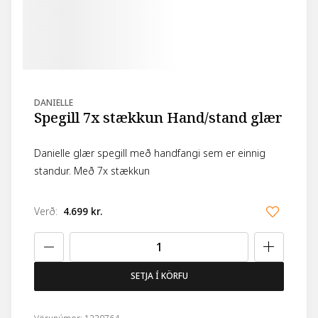
DANIELLE
Spegill 7x stækkun Hand/stand glær
Danielle glær spegill með handfangi sem er einnig
standur. Með 7x stækkun
Verð
:
4.699 kr.
SETJA Í KÖRFU