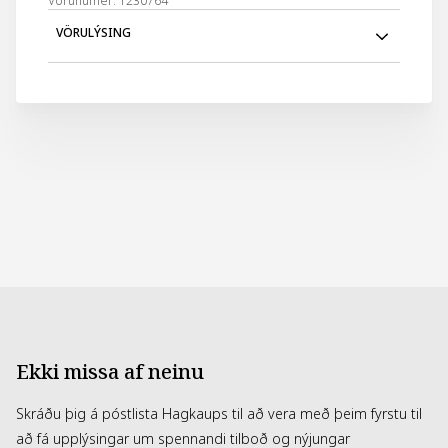
Vörunúmer: 1230764
VÖRULÝSING
Danielle sporöskjulaga spegill 15cm með 10cm
handfangi. Handfangið er hreyfanlegt, það er hægt að
nýta sem stand til að stilla á borð eða til að leggja upp við
spegilinn svo hann taki minna pláss í töskunni. Einnig er
hægt að hengja spegil upp á handfangi. Önnur hlið
spegilsins er með 7x stækkun.
Ekki missa af neinu
Skráðu þig á póstlista Hagkaups til að vera með þeim fyrstu til
að fá upplýsingar um spennandi tilboð og nýjungar