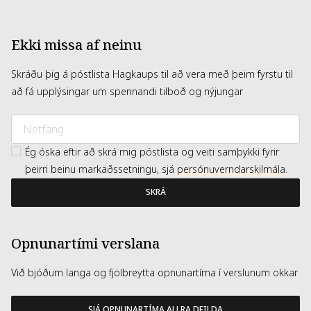
Ekki missa af neinu
Skráðu þig á póstlista Hagkaups til að vera með þeim fyrstu til
að fá upplýsingar um spennandi tilboð og nýjungar
Ég óska eftir að skrá mig póstlista og veiti samþykki fyrir
þeirri beinu markaðssetningu, sjá
persónuverndarskilmála
.
SKRÁ
Opnunartími verslana
Við bjóðum langa og fjölbreytta opnunartíma í verslunum okkar
SJÁ OPNUNARTÍMA ALLRA DEILDA