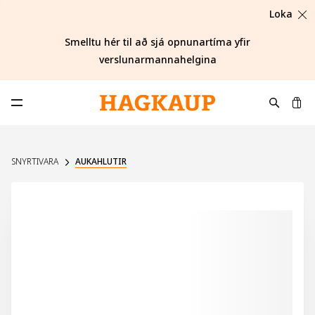
Loka
Smelltu hér til að sjá opnunartíma yfir
verslunarmannahelgina
K
Opna aðalvalmynd
SNYRTIVARA
AUKAHLUTIR