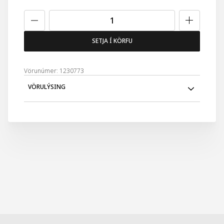
SETJA Í KÖRFU
Vörunúmer: 1230773
VÖRULÝSING
Danielle spegill svartur/rose gold með handfangi sem er
einnig standur. Með 10x stækkun. Spegillinn er í allt 24cm
en spegill sjálfur er um 13cm en hald um 10cm.