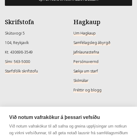
Skrifstofa
Hagkaup
Skútuvogi 5
Um Hagkaup
104, Reykjavík
Samfélagsleg ábyrgð
Kt. 430698-3549
Jafnlaunastefna
Sími: 563-5000
Persónuvernd
Starfsfólk skrifstofu
Sækja um starf
Skilmálar
Fréttir og blogg
Þjónusta
Samfélagsmiðlar
Við notum vafrakökur á þessari vefsíðu
Afhendingarmöguleikar
Instagram
Við notum vafrakökur til að safna og greina upplýsingar um notkun
og virkni vefsíðunnar, til að geta notað lausnir frá samfélagsmiðlum
Skilareglur
Instagram - Snyrtivara