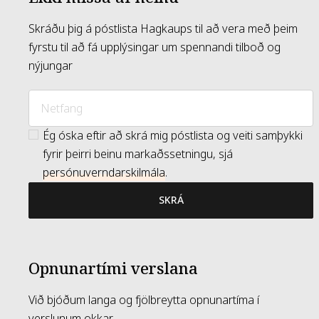
Skráðu þig á póstlista Hagkaups til að vera með þeim
fyrstu til að fá upplýsingar um spennandi tilboð og
nýjungar
Ég óska eftir að skrá mig póstlista og veiti samþykki
fyrir þeirri beinu markaðssetningu, sjá
persónuverndarskilmála
.
SKRÁ
Opnunartími verslana
Við bjóðum langa og fjölbreytta opnunartíma í
verslunum okkar