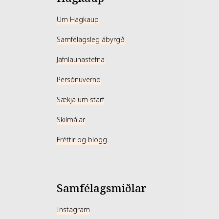
Um Hagkaup
Samfélagsleg ábyrgð
Jafnlaunastefna
Persónuvernd
Sækja um starf
Skilmálar
Fréttir og blogg
Samfélagsmiðlar
Instagram