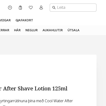
Karfa
Óskalisti
Mínar síður valmynd
OPNUNARTÍMI
VEIGAR
GJAFAKORT
ERRAR
HÁR
NEGLUR
AUKAHLUTIR
ÚTSALA
r After Shave Lotion 125ml
yrtingarrútínuna þína með Cool Water After