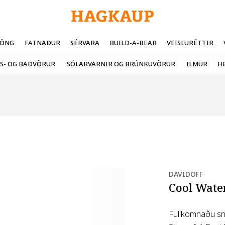
FÖNG
FATNAÐUR
SÉRVARA
BUILD-A-BEAR
VEISLURÉTTIR
S- OG BAÐVÖRUR
SÓLARVARNIR OG BRÚNKUVÖRUR
ILMUR
H
DAVIDOFF
Cool Wate
Fullkomnaðu sn