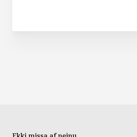
Ekki missa af neinu