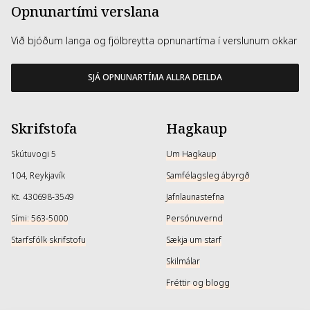
Opnunartími verslana
Við bjóðum langa og fjölbreytta opnunartíma í verslunum okkar
SJÁ OPNUNARTÍMA ALLRA DEILDA
Skrifstofa
Hagkaup
Skútuvogi 5
Um Hagkaup
104, Reykjavík
Samfélagsleg ábyrgð
Kt. 430698-3549
Jafnlaunastefna
Sími: 563-5000
Persónuvernd
Starfsfólk skrifstofu
Sækja um starf
Skilmálar
Fréttir og blogg