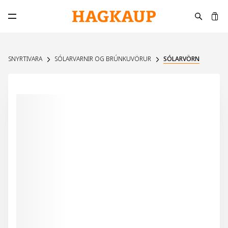
K
Opna aðalvalmynd
SNYRTIVARA
SÓLARVARNIR OG BRÚNKUVÖRUR
SÓLARVÖRN