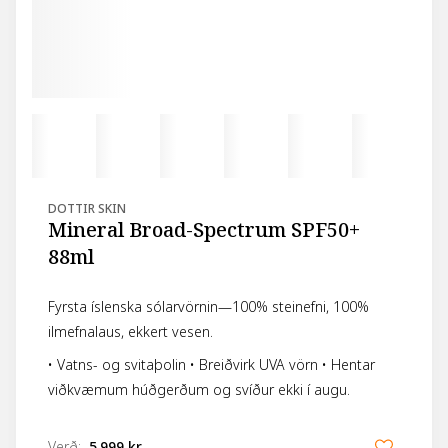
DOTTIR SKIN
Mineral Broad-Spectrum SPF50+
88ml
Fyrsta íslenska sólarvörnin—100% steinefni, 100%
ilmefnalaus, ekkert vesen.
• Vatns- og svitaþolin • Breiðvirk UVA vörn • Hentar
viðkvæmum húðgerðum og svíður ekki í augu.
Verð
:
5.999 kr.