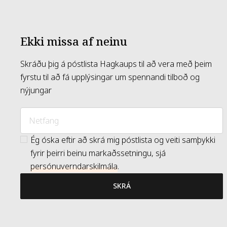
Ekki missa af neinu
Skráðu þig á póstlista Hagkaups til að vera með þeim
fyrstu til að fá upplýsingar um spennandi tilboð og
nýjungar
Ég óska eftir að skrá mig póstlista og veiti samþykki
fyrir þeirri beinu markaðssetningu, sjá
persónuverndarskilmála
.
SKRÁ