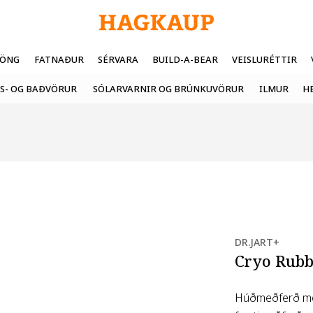
FÖNG
FATNAÐUR
SÉRVARA
BUILD-A-BEAR
VEISLURÉTTIR
S- OG BAÐVÖRUR
SÓLARVARNIR OG BRÚNKUVÖRUR
ILMUR
H
DR.JART+
Cryo Rubb
Húðmeðferð með