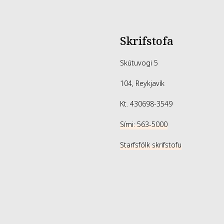
change or vary
list on the pr
list of ingredie
Skrifstofa
Skútuvogi 5
104, Reykjavík
Kt. 430698-3549
Sími: 563-5000
Starfsfólk skrifstofu