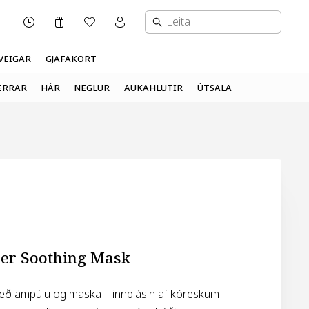
Karfa
Óskalisti
Mínar síður valmynd
OPNUNARTÍMI
VEIGAR
GJAFAKORT
ERRAR
HÁR
NEGLUR
AUKAHLUTIR
ÚTSALA
er Soothing Mask
 ampúlu og maska – innblásin af kóreskum