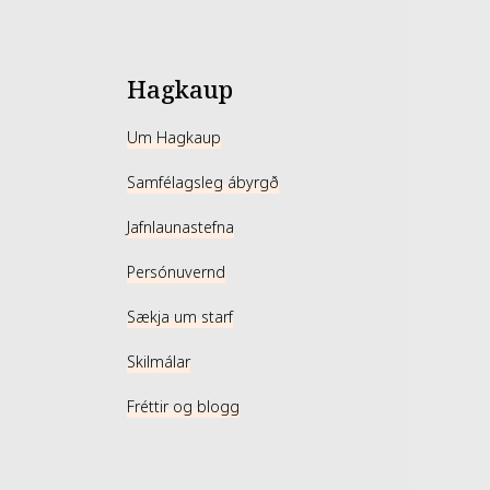
 from time to time. Please refer to the ingredient
oduct package you receive for the most up to date
nts.
Hagkaup
Um Hagkaup
Samfélagsleg ábyrgð
Jafnlaunastefna
Persónuvernd
Sækja um starf
Skilmálar
Fréttir og blogg