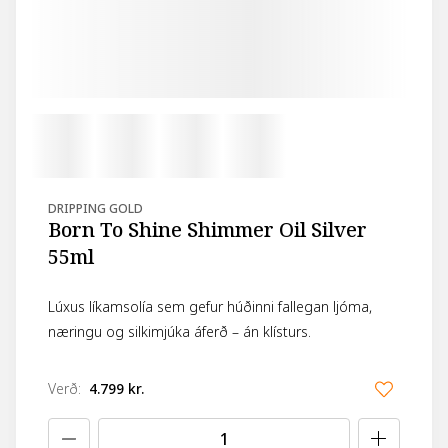
DRIPPING GOLD
Born To Shine Shimmer Oil Silver
55ml
Lúxus líkamsolía sem gefur húðinni fallegan ljóma,
næringu og silkimjúka áferð – án klísturs.
Verð
:
4.799 kr.