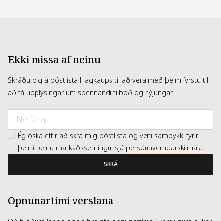
Ekki missa af neinu
Skráðu þig á póstlista Hagkaups til að vera með þeim fyrstu til
að fá upplýsingar um spennandi tilboð og nýjungar
Ég óska eftir að skrá mig póstlista og veiti samþykki fyrir
þeirri beinu markaðssetningu, sjá
persónuverndarskilmála
.
SKRÁ
Opnunartími verslana