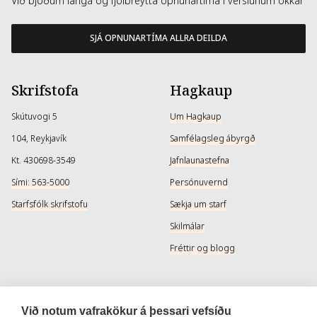
Við bjóðum langa og fjölbreytta opnunartíma í verslunum okkar
SJÁ OPNUNARTÍMA ALLRA DEILDA
Skrifstofa
Hagkaup
Skútuvogi 5
Um Hagkaup
104, Reykjavík
Samfélagsleg ábyrgð
Kt. 430698-3549
Jafnlaunastefna
Sími: 563-5000
Persónuvernd
Starfsfólk skrifstofu
Sækja um starf
Skilmálar
Fréttir og blogg
Þjónusta
Samfélagsmiðlar
Við notum vafrakökur á þessari vefsíðu