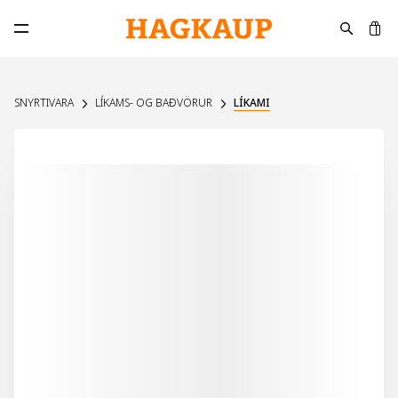
K
Opna aðalvalmynd
SNYRTIVARA
LÍKAMS- OG BAÐVÖRUR
LÍKAMI