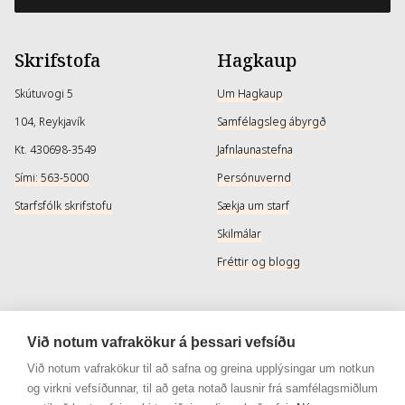
Skrifstofa
Hagkaup
Skútuvogi 5
Um Hagkaup
104, Reykjavík
Samfélagsleg ábyrgð
Kt. 430698-3549
Jafnlaunastefna
Sími: 563-5000
Persónuvernd
Starfsfólk skrifstofu
Sækja um starf
Skilmálar
Fréttir og blogg
Þjónusta
Samfélagsmiðlar
Við notum vafrakökur á þessari vefsíðu
Afhendingarmöguleikar
Instagram
Við notum vafrakökur til að safna og greina upplýsingar um notkun
og virkni vefsíðunnar, til að geta notað lausnir frá samfélagsmiðlum
Skilareglur
Instagram - Snyrtivara