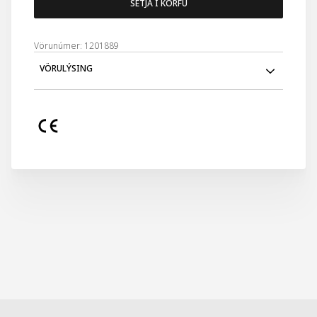
SETJA Í KÖRFU
Vörunúmer: 1201889
VÖRULÝSING
950W
0,5L
Stál