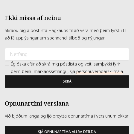
Ekki missa af neinu
Skráðu þig á póstlista Hagkaups til að vera með þeim fyrstu til
að fá upplýsingar um spennandi tilboð og nýjungar
Ég óska eftir að skrá mig póstlista og veiti samþykki fyrir
þeirri beinu markaðssetningu, sjá
persónuverndarskilmála
.
SKRÁ
Opnunartími verslana
Við bjóðum langa og fjölbreytta opnunartíma í verslunum okkar
SJÁ OPNUNARTÍMA ALLRA DEILDA