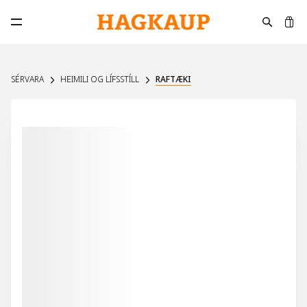
K
Opna aðalvalmynd
SÉRVARA
HEIMILI OG LÍFSSTÍLL
RAFTÆKI