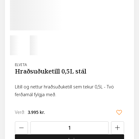
ELVITA
Hraðsuðuketill 0,5L stál
Lítill og nettur hraðsuðuketill sem tekur 0,5L - Tvö
ferðamál fylgja með.
Verð
:
3.995 kr.