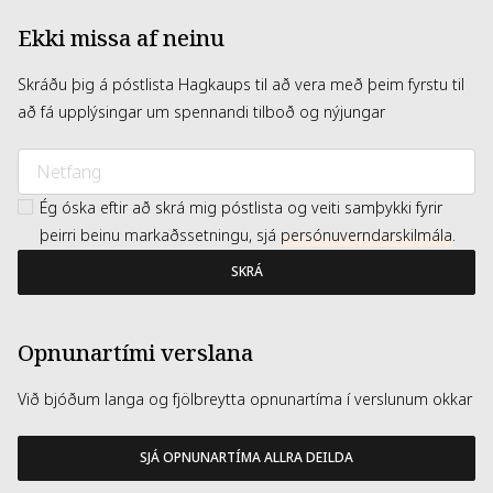
Ekki missa af neinu
Skráðu þig á póstlista Hagkaups til að vera með þeim fyrstu til
að fá upplýsingar um spennandi tilboð og nýjungar
Ég óska eftir að skrá mig póstlista og veiti samþykki fyrir
þeirri beinu markaðssetningu, sjá
persónuverndarskilmála
.
SKRÁ
Opnunartími verslana
Við bjóðum langa og fjölbreytta opnunartíma í verslunum okkar
SJÁ OPNUNARTÍMA ALLRA DEILDA