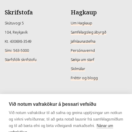
Skrifstofa
Hagkaup
Skútuvogi 5
Um Hagkaup
104, Reykjavík
Samfélagsleg ábyrgð
Kt. 430698-3549
Jafnlaunastefna
Sími: 563-5000
Persónuvernd
Starfsfólk skrifstofu
Sækja um starf
Skilmálar
Fréttir og blogg
Þjónusta
Samfélagsmiðlar
Við notum vafrakökur á þessari vefsíðu
Afhendingarmöguleikar
Instagram
Við notum vafrakökur til að safna og greina upplýsingar um notkun
og virkni vefsíðunnar, til að geta notað lausnir frá samfélagsmiðlum
Skilareglur
Instagram - Snyrtivara
og til að bæta efni og birta viðeigandi markaðsefni.
Nánar um
Algengar spurningar
Facebook