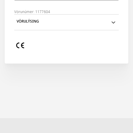
Vörunúmer: 1177604
VÖRULÝSING
1600W
1,0L
Slekkur sjálfvirkt á sér.