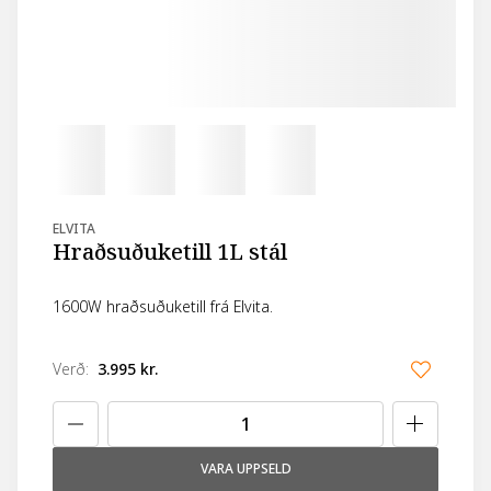
ELVITA
Hraðsuðuketill 1L stál
1600W hraðsuðuketill frá Elvita.
Verð
:
3.995 kr.
VARA UPPSELD