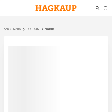
K
Opna aðalvalmynd
SNYRTIVARA
FÖRÐUN
VARIR