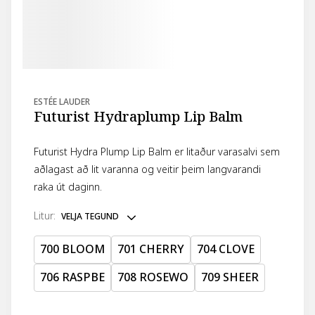
ESTÉE LAUDER
Futurist Hydraplump Lip Balm
Futurist Hydra Plump Lip Balm er litaður varasalvi sem
aðlagast að lit varanna og veitir þeim langvarandi
raka út daginn.
litur
:
VELJA TEGUND
700 BLOOM
701 CHERRY
704 CLOVE
706 RASPBE
708 ROSEWO
709 SHEER