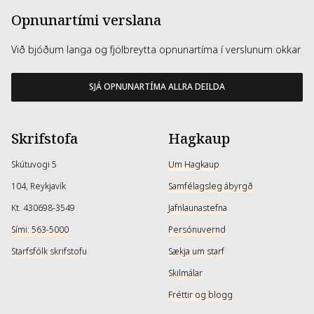
Opnunartími verslana
Við bjóðum langa og fjölbreytta opnunartíma í verslunum okkar
SJÁ OPNUNARTÍMA ALLRA DEILDA
Skrifstofa
Hagkaup
Skútuvogi 5
Um Hagkaup
104, Reykjavík
Samfélagsleg ábyrgð
Kt. 430698-3549
Jafnlaunastefna
Sími: 563-5000
Persónuvernd
Starfsfólk skrifstofu
Sækja um starf
Skilmálar
Fréttir og blogg