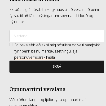
Skráðu þig á póstlista Hagkaups til að vera með þeim
fyrstu til að fá upplýsingar um spennandi tilboð og
nýjungar
Ég óska eftir að skrá mig póstlista og veiti samþykki
fyrir þeirri beinu markaðssetningu, sjá
persónuverndarskilmála
.
SKRÁ
Opnunartími verslana
Við bjóðum langa og fjölbreytta opnunartíma í
verslunum okkar