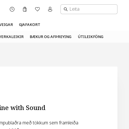
Karfa
Óskalisti
Mínar síður valmynd
OPNUNARTÍMI
VEIGAR
GJAFAKORT
VERKALEIKIR
BÆKUR OG AFÞREYING
ÚTILEIKFÖNG
ine with Sound
mpublaðra með tökkum sem framleiða