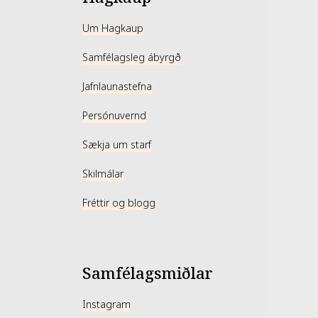
Um Hagkaup
Samfélagsleg ábyrgð
Jafnlaunastefna
Persónuvernd
Sækja um starf
Skilmálar
Fréttir og blogg
Samfélagsmiðlar
Instagram