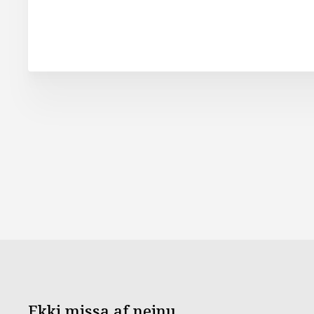
Ekki missa af neinu