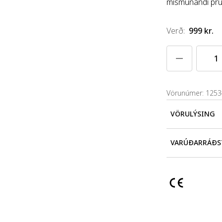
mismunandi pru
Verð
:
999 kr.
Vörunúmer: 125
VÖRULÝSING
6 mismunandi 
VARÚÐARRÁÐS
Hæfir ekki bör