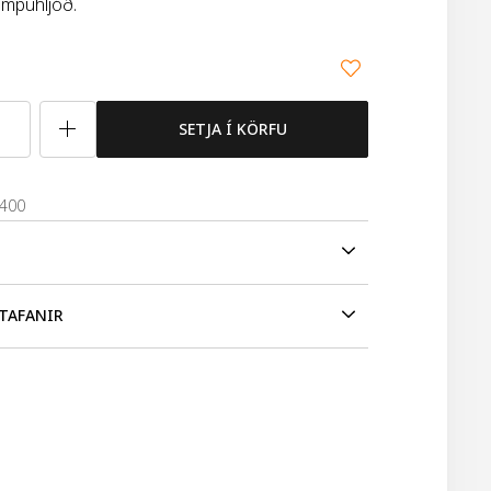
mpuhljóð.
SETJA Í KÖRFU
3400
prumpuhljóð.
TAFANIR
num yngri en þriggja ára.