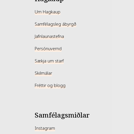
Um Hagkaup
Samfélagsleg ábyrgð
Jafnlaunastefna
Persónuvernd
Sækja um starf
Skilmálar
Fréttir og blogg
Samfélagsmiðlar
Instagram