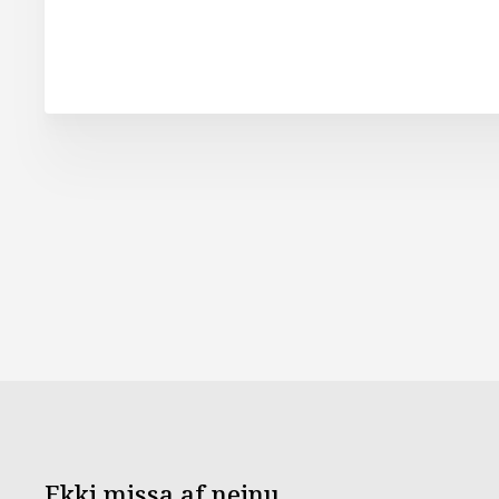
Ekki missa af neinu