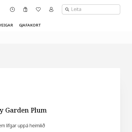
Karfa
Óskalisti
Mínar síður valmynd
OPNUNARTÍMI
VEIGAR
GJAFAKORT
y Garden Plum
em lífgar uppá heimilið