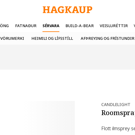
FÖNG
FATNAÐUR
SÉRVARA
BUILD-A-BEAR
VEISLURÉTTIR
VÖRUMERKI
HEIMILI OG LÍFSSTÍLL
AFÞREYING OG FRÍSTUNDIR
CANDLELIGHT
Roomspra
Flott ilmsprey s