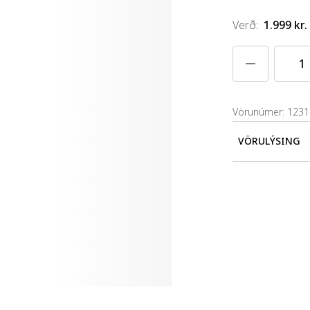
Verð
:
1.999 kr.
Vörunúmer: 123
VÖRULÝSING
Garden Plum 
Breidd: 6c
Hæð: 10cm
Ilmur: Plum