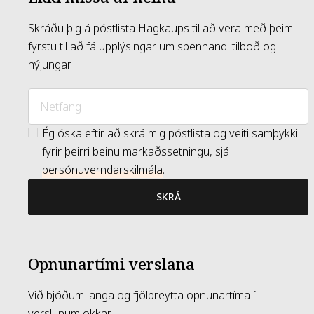
Skráðu þig á póstlista Hagkaups til að vera með þeim
fyrstu til að fá upplýsingar um spennandi tilboð og
nýjungar
Ég óska eftir að skrá mig póstlista og veiti samþykki
fyrir þeirri beinu markaðssetningu, sjá
persónuverndarskilmála
.
SKRÁ
Opnunartími verslana
Við bjóðum langa og fjölbreytta opnunartíma í
verslunum okkar