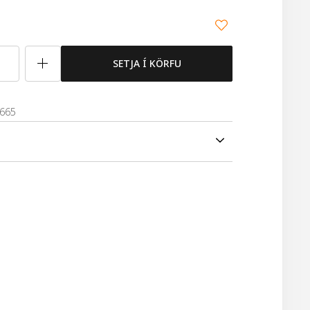
SETJA Í KÖRFU
1665
Roomspray.
m.
.
, lily, rose & musk.