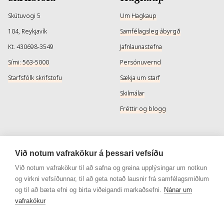
Skútuvogi 5
Um Hagkaup
104, Reykjavík
Samfélagsleg ábyrgð
Kt. 430698-3549
Jafnlaunastefna
Sími: 563-5000
Persónuvernd
Starfsfólk skrifstofu
Sækja um starf
Skilmálar
Fréttir og blogg
Þjónusta
Samfélagsmiðlar
Við notum vafrakökur á þessari vefsíðu
Afhendingarmöguleikar
Instagram
Við notum vafrakökur til að safna og greina upplýsingar um notkun
og virkni vefsíðunnar, til að geta notað lausnir frá samfélagsmiðlum
Skilareglur
Instagram - Snyrtivara
og til að bæta efni og birta viðeigandi markaðsefni.
Nánar um
Algengar spurningar
Facebook
vafrakökur
Veisluréttir algengar spurningar
Facebook - Snyrtivara