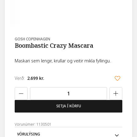
GOSH COPENHAGEN
Boombastic Crazy Mascara
Maskari sem lengir, krullar og veitir mikla fyllingu.
Verð
:
2.699 kr.
SETJA Í KÖRFU
Vörunúmer: 1130501
VÖRULÝSING