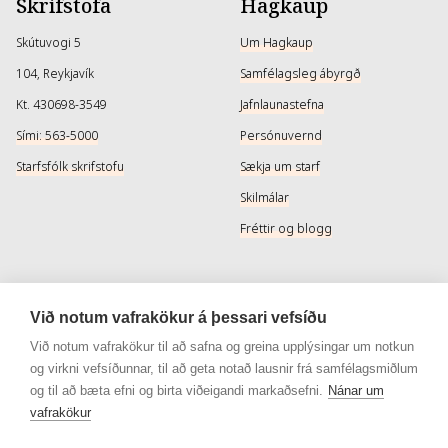
Skrifstofa
Hagkaup
Skútuvogi 5
Um Hagkaup
104, Reykjavík
Samfélagsleg ábyrgð
Kt. 430698-3549
Jafnlaunastefna
Sími: 563-5000
Persónuvernd
Starfsfólk skrifstofu
Sækja um starf
Skilmálar
Fréttir og blogg
Þjónusta
Samfélagsmiðlar
Við notum vafrakökur á þessari vefsíðu
Afhendingarmöguleikar
Instagram
Við notum vafrakökur til að safna og greina upplýsingar um notkun
og virkni vefsíðunnar, til að geta notað lausnir frá samfélagsmiðlum
Skilareglur
Instagram - Snyrtivara
og til að bæta efni og birta viðeigandi markaðsefni.
Nánar um
Algengar spurningar
Facebook
vafrakökur
Veisluréttir algengar spurningar
Facebook - Snyrtivara