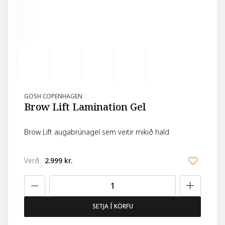
GOSH COPENHAGEN
Brow Lift Lamination Gel
Brow Lift augabrúnagel sem veitir mikið hald.
Verð
:
2.999 kr.
SETJA Í KÖRFU