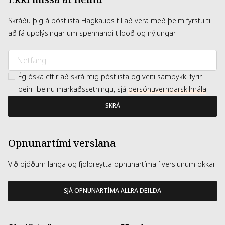
Skráðu þig á póstlista Hagkaups til að vera með þeim fyrstu til
að fá upplýsingar um spennandi tilboð og nýjungar
Ég óska eftir að skrá mig póstlista og veiti samþykki fyrir
þeirri beinu markaðssetningu, sjá
persónuverndarskilmála
.
SKRÁ
Opnunartími verslana
Við bjóðum langa og fjölbreytta opnunartíma í verslunum okkar
SJÁ OPNUNARTÍMA ALLRA DEILDA