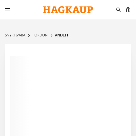
K
Opna aðalvalmynd
SNYRTIVARA
FÖRÐUN
ANDLIT