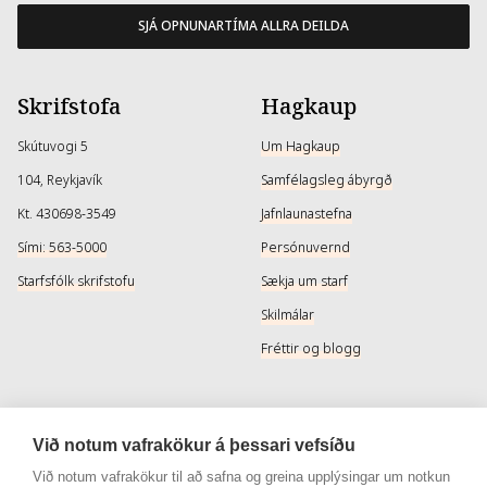
SJÁ OPNUNARTÍMA ALLRA DEILDA
Skrifstofa
Hagkaup
Skútuvogi 5
Um Hagkaup
104, Reykjavík
Samfélagsleg ábyrgð
Kt. 430698-3549
Jafnlaunastefna
Sími: 563-5000
Persónuvernd
Starfsfólk skrifstofu
Sækja um starf
Skilmálar
Fréttir og blogg
Þjónusta
Samfélagsmiðlar
Við notum vafrakökur á þessari vefsíðu
Afhendingarmöguleikar
Instagram
Við notum vafrakökur til að safna og greina upplýsingar um notkun