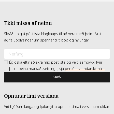
Ekki missa af neinu
Skráðu þig á póstlista Hagkaups til að vera með þeim fyrstu til
að fá upplýsingar um spennandi tilboð og nýjungar
Ég óska eftir að skrá mig póstlista og veiti samþykki fyrir
þeirri beinu markaðssetningu, sjá
persónuverndarskilmála
.
SKRÁ
Opnunartími verslana
Við bjóðum langa og fjölbreytta opnunartíma í verslunum okkar