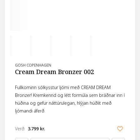
GOSH COPENHAGEN
Cream Dream Bronzer 002
Fullkominn sólkysstur ljómi með CREAM DREAM
Bronzer! Kremkennd og létt formúla sem bráðnar inn í
húðina og gefur náttúrulegan, hlýjan húðlit með
ljómandi áferð.
Verð
:
3.799 kr.