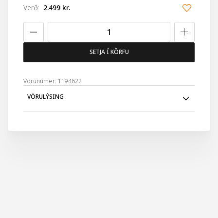
Verð
:
2.499 kr.
SETJA Í KÖRFU
Vörunúmer: 1194622
VÖRULÝSING
Bella Vita Rosa glitrar í gegn með ferskum blóma- og
ávaxtailm. Kynþokkafullur og tímalaus.