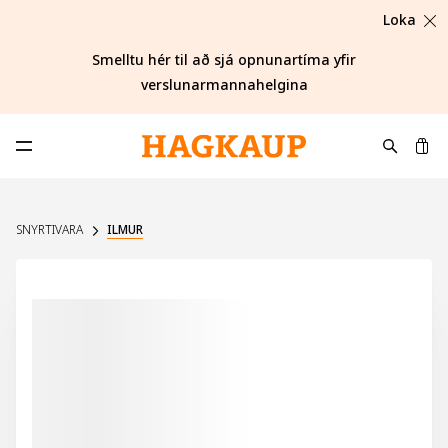
Loka
Smelltu hér til að sjá opnunartíma yfir
verslunarmannahelgina
K
Opna aðalvalmynd
SNYRTIVARA
ILMUR