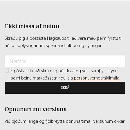
Ekki missa af neinu
Skráðu þig á póstlista Hagkaups til að vera með þeim fyrstu til
að fá upplýsingar um spennandi tilboð og nýjungar
Ég óska eftir að skrá mig póstlista og veiti samþykki fyrir
þeirri beinu markaðssetningu, sjá
persónuverndarskilmála
.
SKRÁ
Opnunartími verslana
Við bjóðum langa og fjölbreytta opnunartíma í verslunum okkar