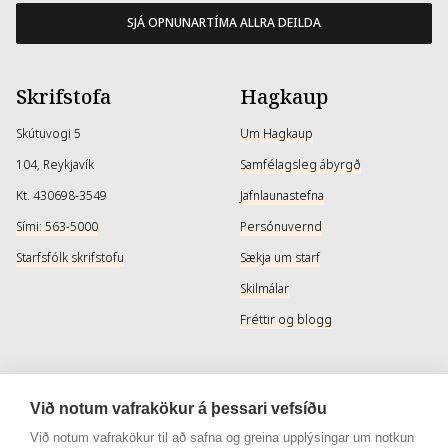
SJÁ OPNUNARTÍMA ALLRA DEILDA
Skrifstofa
Hagkaup
Skútuvogi 5
Um Hagkaup
104, Reykjavík
Samfélagsleg ábyrgð
Kt. 430698-3549
Jafnlaunastefna
Sími: 563-5000
Persónuvernd
Starfsfólk skrifstofu
Sækja um starf
Skilmálar
Fréttir og blogg
Þjónusta
Samfélagsmiðlar
Við notum vafrakökur á þessari vefsíðu
Afhendingarmöguleikar
Instagram
Við notum vafrakökur til að safna og greina upplýsingar um notkun