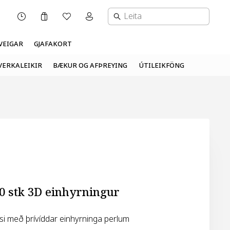
Karfa
Óskalisti
Mínar síður valmynd
OPNUNARTÍMI
VEIGAR
GJAFAKORT
VERKALEIKIR
BÆKUR OG AFÞREYING
ÚTILEIKFÖNG
0 stk 3D einhyrningur
ssi með þrívíddar einhyrninga perlum