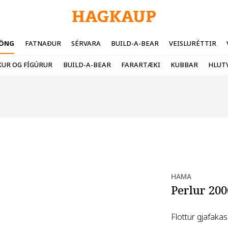
FÖNG
FATNAÐUR
SÉRVARA
BUILD-A-BEAR
VEISLURÉTTIR
UR OG FÍGÚRUR
BUILD-A-BEAR
FARARTÆKI
KUBBAR
HLUT
HAMA
Perlur 200
Flottur gjafaka