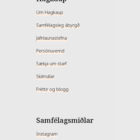
Um Hagkaup
Samfélagsleg ábyrgð
Jafnlaunastefna
Persónuvernd
Sækja um starf
Skilmálar
Fréttir og blogg
Samfélagsmiðlar
Instagram