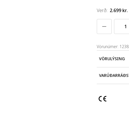
Verð
:
2.699 kr.
Vörunúmer: 123
VÖRULÝSING
Klassískar perlu
VARÚÐARRÁÐS
Hæfir ekki bör