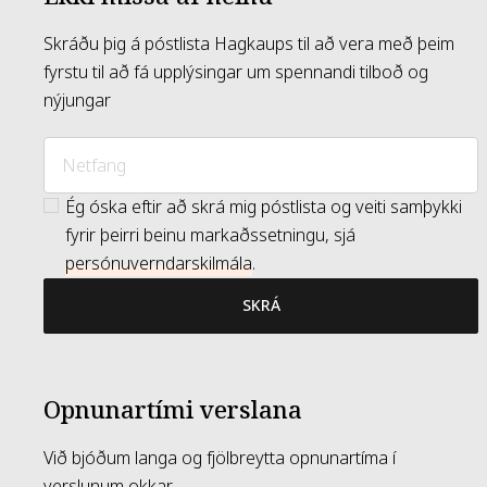
Skráðu þig á póstlista Hagkaups til að vera með þeim
fyrstu til að fá upplýsingar um spennandi tilboð og
nýjungar
Ég óska eftir að skrá mig póstlista og veiti samþykki
fyrir þeirri beinu markaðssetningu, sjá
persónuverndarskilmála
.
SKRÁ
Opnunartími verslana
Við bjóðum langa og fjölbreytta opnunartíma í
verslunum okkar