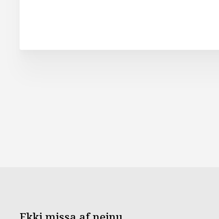
Ekki missa af neinu