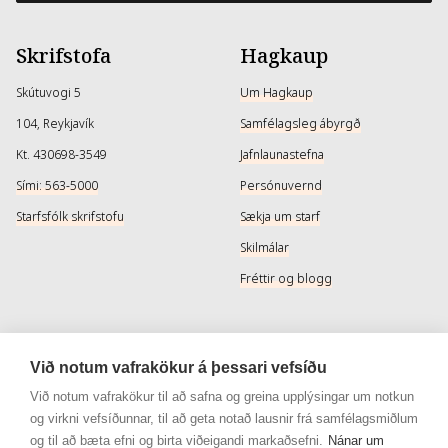
Skrifstofa
Hagkaup
Skútuvogi 5
Um Hagkaup
104, Reykjavík
Samfélagsleg ábyrgð
Kt. 430698-3549
Jafnlaunastefna
Sími: 563-5000
Persónuvernd
Starfsfólk skrifstofu
Sækja um starf
Skilmálar
Fréttir og blogg
Þjónusta
Samfélagsmiðlar
Við notum vafrakökur á þessari vefsíðu
Afhendingarmöguleikar
Instagram
Við notum vafrakökur til að safna og greina upplýsingar um notkun
og virkni vefsíðunnar, til að geta notað lausnir frá samfélagsmiðlum
Skilareglur
Instagram - Snyrtivara
og til að bæta efni og birta viðeigandi markaðsefni.
Nánar um