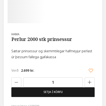
HAMA
Perlur 2000 stk prinsessur
Sætar prinsessur og skemmtilegar hafmeyjur perlast
úr þessum fallega gjafakassa
Verð
:
2.699 kr.
SETJA Í KÖRFU