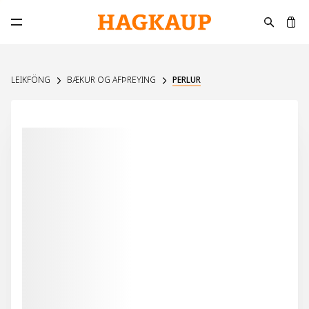
K
Opna aðalvalmynd
LEIKFÖNG
BÆKUR OG AFÞREYING
PERLUR