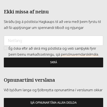
Ekki missa af neinu
Skráðu þig á póstlista Hagkaups til að vera með þeim fyrstu til
að fá upplýsingar um spennandi tilboð og nýjungar
Ég óska eftir að skrá mig póstlista og veiti samþykki fyrir
þeirri beinu markaðssetningu, sjá
persónuverndarskilmála
.
SKRÁ
Opnunartími verslana
Við bjóðum langa og fjölbreytta opnunartíma í verslunum okkar
SJÁ OPNUNARTÍMA ALLRA DEILDA