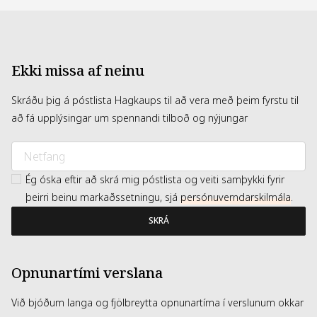
Ekki missa af neinu
Skráðu þig á póstlista Hagkaups til að vera með þeim fyrstu til
að fá upplýsingar um spennandi tilboð og nýjungar
Ég óska eftir að skrá mig póstlista og veiti samþykki fyrir
þeirri beinu markaðssetningu, sjá
persónuverndarskilmála
.
SKRÁ
Opnunartími verslana
Við bjóðum langa og fjölbreytta opnunartíma í verslunum okkar