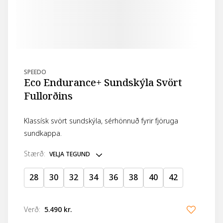
SPEEDO
Eco Endurance+ Sundskýla Svört
Fullorðins
Klassísk svört sundskýla, sérhönnuð fyrir fjöruga
sundkappa.
stærð
:
VELJA TEGUND
28
30
32
34
36
38
40
42
Verð
:
5.490 kr.