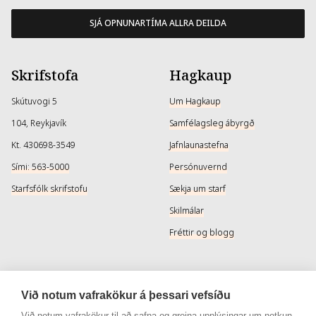
SJÁ OPNUNARTÍMA ALLRA DEILDA
Skrifstofa
Hagkaup
Skútuvogi 5
Um Hagkaup
104, Reykjavík
Samfélagsleg ábyrgð
Kt. 430698-3549
Jafnlaunastefna
Sími: 563-5000
Persónuvernd
Starfsfólk skrifstofu
Sækja um starf
Skilmálar
Fréttir og blogg
Þjónusta
Samfélagsmiðlar
Við notum vafrakökur á þessari vefsíðu
Afhendingarmöguleikar
Instagram
Við notum vafrakökur til að safna og greina upplýsingar um notkun