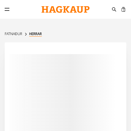
K
Opna aðalvalmynd
FATNAÐUR
HERRAR