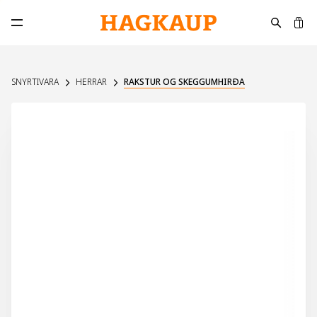
K
Opna aðalvalmynd
SNYRTIVARA
HERRAR
RAKSTUR OG SKEGGUMHIRÐA