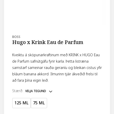
BOSS
Hugo x Krink Eau de Parfum
Kveiktu á sköpunarkraftinum með KRINK x HUGO Eau
de Parfum safnútgáfu fyrir karla. Þetta listræna
samstarf sameinar rauða geraníu og bleikan cistus yfir
bláum banana akkord. Ilmurinn tjáir ákveðið frelsi til
að fara þína eigin leið.
stærð
:
VELJA TEGUND
125 ML
75 ML