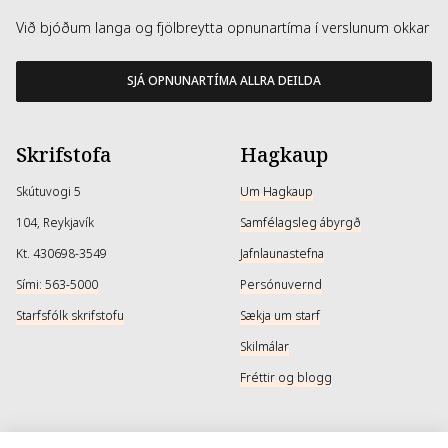
Við bjóðum langa og fjölbreytta opnunartíma í verslunum okkar
SJÁ OPNUNARTÍMA ALLRA DEILDA
Skrifstofa
Hagkaup
Skútuvogi 5
Um Hagkaup
104, Reykjavík
Samfélagsleg ábyrgð
Kt. 430698-3549
Jafnlaunastefna
Sími: 563-5000
Persónuvernd
Starfsfólk skrifstofu
Sækja um starf
Skilmálar
Fréttir og blogg