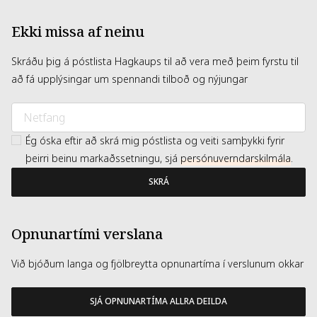
Ekki missa af neinu
Skráðu þig á póstlista Hagkaups til að vera með þeim fyrstu til
að fá upplýsingar um spennandi tilboð og nýjungar
Ég óska eftir að skrá mig póstlista og veiti samþykki fyrir
þeirri beinu markaðssetningu, sjá
persónuverndarskilmála
.
SKRÁ
Opnunartími verslana
Við bjóðum langa og fjölbreytta opnunartíma í verslunum okkar
SJÁ OPNUNARTÍMA ALLRA DEILDA