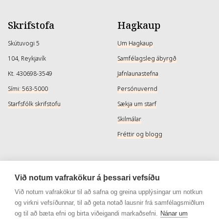
Skrifstofa
Hagkaup
Skútuvogi 5
Um Hagkaup
104, Reykjavík
Samfélagsleg ábyrgð
Kt. 430698-3549
Jafnlaunastefna
Sími: 563-5000
Persónuvernd
Starfsfólk skrifstofu
Sækja um starf
Skilmálar
Fréttir og blogg
Þjónusta
Samfélagsmiðlar
Við notum vafrakökur á þessari vefsíðu
Afhendingarmöguleikar
Instagram
Við notum vafrakökur til að safna og greina upplýsingar um notkun
og virkni vefsíðunnar, til að geta notað lausnir frá samfélagsmiðlum
Skilareglur
Instagram - Snyrtivara
og til að bæta efni og birta viðeigandi markaðsefni.
Nánar um