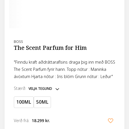
BOSS
The Scent Parfum for Him
"Finndu kraft aðdráttaraflsins draga þig inn með BOSS
The Scent Parfum fyrir hann. Topp nótur : Maninka
ávöxtum Hjarta nótur : Iris blóm Grunn nótur : Leður"
stærð
:
VELJA TEGUND
100ML
50ML
Verð frá
:
18.299 kr.