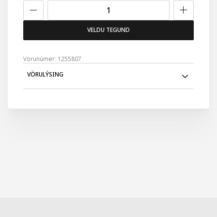
VELDU TEGUND
Vörunúmer: 1255807
VÖRULÝSING
Finndu kraft aðdráttaraflsins draga þig inn með BOSS The
Scent Le Parfum fyrir hann. Topptónar af engifer og
framandi Maninka ávöxtum bjóða upp á segulmögnuðu
BOSS The Scent einkennin, á meðan andstæða hjarta úr
dýrmætu Iris blómi setur upp ástríðufullt svið. Djúpur
karlmannlegur leðurbotn bætir hlýju við þennan
aðlaðandi ilm. BOSS The Scent Le Parfum fyrir karlmenn er
kraftmikill ilmur sem tekur tælingu upp í nýja vídd.