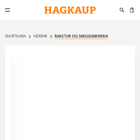
K
Opna aðalvalmynd
SNYRTIVARA
HERRAR
RAKSTUR OG SKEGGUMHIRÐA