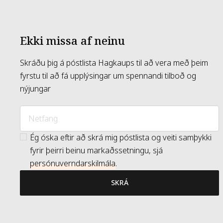
Ekki missa af neinu
Skráðu þig á póstlista Hagkaups til að vera með þeim
fyrstu til að fá upplýsingar um spennandi tilboð og
nýjungar
Ég óska eftir að skrá mig póstlista og veiti samþykki
fyrir þeirri beinu markaðssetningu, sjá
persónuverndarskilmála
.
SKRÁ