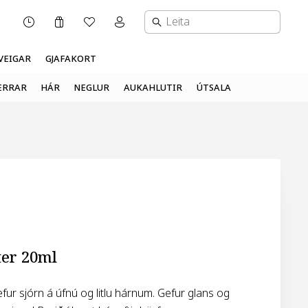
Karfa
Óskalisti
Mínar síður valmynd
OPNUNARTÍMI
VEIGAR
GJAFAKORT
ERRAR
HÁR
NEGLUR
AUKAHLUTIR
ÚTSALA
ter 20ml
efur sjórn á úfnú og litlu hárnum. Gefur glans og