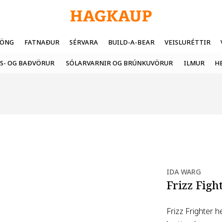
FÖNG
FATNAÐUR
SÉRVARA
BUILD-A-BEAR
VEISLURÉTTIR
S- OG BAÐVÖRUR
SÓLARVARNIR OG BRÚNKUVÖRUR
ILMUR
H
IDA WARG
Frizz Figh
Frizz Frighter h