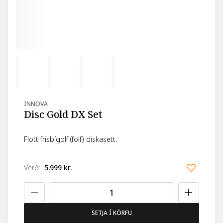
INNOVA
Disc Gold DX Set
Flott frisbígolf (folf) diskasett.
Verð
:
5.999 kr.
SETJA Í KÖRFU