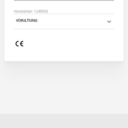
Vörunúmer: 1245933
VÖRULÝSING
Inniheldur 3 diska sem er sérgerðir fyrir folf, hver
hannaður með mismunandi kast í huga.