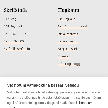
Skrifstofa
Hagkaup
Skútuvogi 5
Um Hagkaup
104, Reykjavík
Samfélagsleg ábyrgð
Kt. 430698-3549
Jafnlaunastefna
Sími: 563-5000
Persónuvernd
Starfsfólk skrifstofu
Sækja um starf
Skilmálar
Fréttir og blogg
Þjónusta
Samfélagsmiðlar
Við notum vafrakökur á þessari vefsíðu
Afhendingarmöguleikar
Instagram
Við notum vafrakökur til að safna og greina upplýsingar um notkun
og virkni vefsíðunnar, til að geta notað lausnir frá samfélagsmiðlum
Skilareglur
Instagram - Snyrtivara
og til að bæta efni og birta viðeigandi markaðsefni.
Nánar um
Algengar spurningar
Facebook