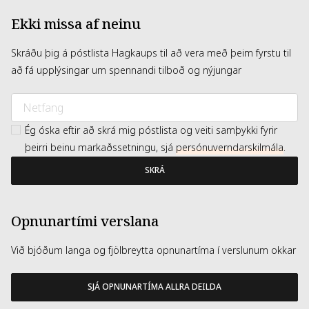
Ekki missa af neinu
Skráðu þig á póstlista Hagkaups til að vera með þeim fyrstu til
að fá upplýsingar um spennandi tilboð og nýjungar
Ég óska eftir að skrá mig póstlista og veiti samþykki fyrir
þeirri beinu markaðssetningu, sjá
persónuverndarskilmála
.
SKRÁ
Opnunartími verslana
Við bjóðum langa og fjölbreytta opnunartíma í verslunum okkar
SJÁ OPNUNARTÍMA ALLRA DEILDA