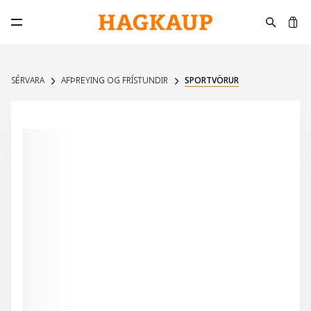
K
Opna aðalvalmynd
SÉRVARA
AFÞREYING OG FRÍSTUNDIR
SPORTVÖRUR