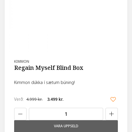
KIMMON
Regain Myself Blind Box
Kimmon dúkka í sætum búning!
Verð
:
4.999 kr.
3.499 kr.
VARA UPPSELD