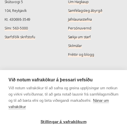
Skútuvogi 5
Um Hagkaup
104, Reykjavík
Samfélagsleg ábyrgð
Kt. 430698-3549
Jafnlaunastefna
Sími: 563-5000
Persónuvernd
Starfsfólk skrifstofu
Sækja um starf
Skilmálar
Fréttir og blogg
Þjónusta
Samfélagsmiðlar
Við notum vafrakökur á þessari vefsíðu
Afhendingarmöguleikar
Instagram
Við notum vafrakökur til að safna og greina upplýsingar um notkun
og virkni vefsíðunnar, til að geta notað lausnir frá samfélagsmiðlum
Skilareglur
Instagram - Snyrtivara
og til að bæta efni og birta viðeigandi markaðsefni.
Nánar um
Algengar spurningar
Facebook
vafrakökur
Veisluréttir algengar spurningar
Facebook - Snyrtivara
Stillingar á vafrakökum
Viðskiptakort