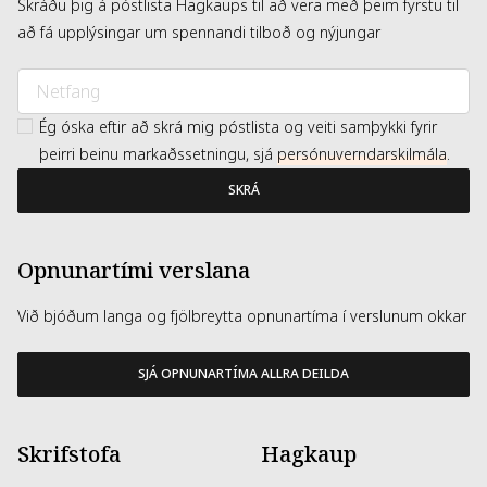
Skráðu þig á póstlista Hagkaups til að vera með þeim fyrstu til
að fá upplýsingar um spennandi tilboð og nýjungar
Ég óska eftir að skrá mig póstlista og veiti samþykki fyrir
þeirri beinu markaðssetningu, sjá
persónuverndarskilmála
.
SKRÁ
Opnunartími verslana
Við bjóðum langa og fjölbreytta opnunartíma í verslunum okkar
SJÁ OPNUNARTÍMA ALLRA DEILDA
Skrifstofa
Hagkaup