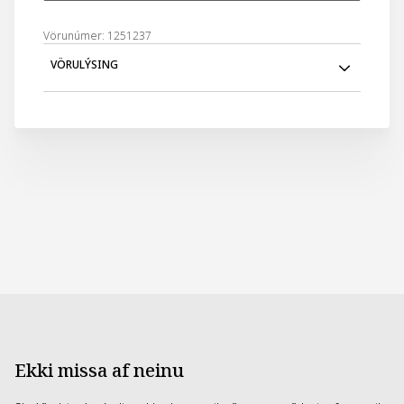
Vörunúmer: 1251237
VÖRULÝSING
Hvaða fígúra leynist í þínu boxi?
8 möguleikar, getur þú safnað þeim öllum?
Ekki missa af neinu