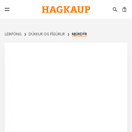
K
Opna aðalvalmynd
LEIKFÖNG
DÚKKUR OG FÍGÚRUR
MJÚKDÝR
UPPSELT Á VEF
30%