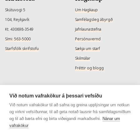
Skútuvogi 5
Um Hagkaup
104, Reykjavík
Samfélagsleg ábyrgð
Kt. 430698-3549
Jafnlaunastefna
Sími: 563-5000
Persónuvernd
Starfsfólk skrifstofu
Sækja um starf
Skilmálar
Fréttir og blogg
Þjónusta
Samfélagsmiðlar
Við notum vafrakökur á þessari vefsíðu
Afhendingarmöguleikar
Instagram
Við notum vafrakökur til að safna og greina upplýsingar um notkun
og virkni vefsíðunnar, til að geta notað lausnir frá samfélagsmiðlum
Skilareglur
Instagram - Snyrtivara
og til að bæta efni og birta viðeigandi markaðsefni.
Nánar um
Algengar spurningar
Facebook
vafrakökur
Veisluréttir algengar spurningar
Facebook - Snyrtivara