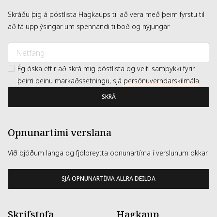
Skráðu þig á póstlista Hagkaups til að vera með þeim fyrstu til
að fá upplýsingar um spennandi tilboð og nýjungar
Ég óska eftir að skrá mig póstlista og veiti samþykki fyrir
þeirri beinu markaðssetningu, sjá
persónuverndarskilmála
.
SKRÁ
Opnunartími verslana
Við bjóðum langa og fjölbreytta opnunartíma í verslunum okkar
SJÁ OPNUNARTÍMA ALLRA DEILDA
Skrifstofa
Hagkaup