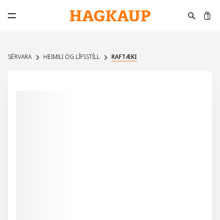
K
Opna aðalvalmynd
SÉRVARA
HEIMILI OG LÍFSSTÍLL
RAFTÆKI