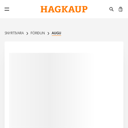
K
Opna aðalvalmynd
SNYRTIVARA
FÖRÐUN
AUGU