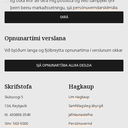
Ég óska eftir að skrá mig póstlista og veiti samþykki fyrir
þeirri beinu markaðssetningu, sjá
persónuverndarskilmála
.
SKRÁ
Opnunartími verslana
Við bjóðum langa og fjölbreytta opnunartíma í verslunum okkar
SJÁ OPNUNARTÍMA ALLRA DEILDA
Skrifstofa
Hagkaup
Skútuvogi 5
Um Hagkaup
104, Reykjavík
Samfélagsleg ábyrgð
Kt. 430698-3549
Jafnlaunastefna
Sími: 563-5000
Persónuvernd