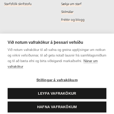
Starfsfólk skrifstofu
Sækja um starf
Skilmálar
Fréttir og blogg
Þjónusta
Samfélagsmiðlar
Við notum vafrakökur á þessari vefsíðu
Afhendingarmöguleikar
Instagram
Við notum vafrakökur til að safna og greina upplýsingar um notkun
og virkni vefsíðunnar, til að geta notað lausnir frá samfélagsmiðlum
Skilareglur
Instagram - Snyrtivara
og til að bæta efni og birta viðeigandi markaðsefni.
Nánar um
Algengar spurningar
Facebook
vafrakökur
Veisluréttir algengar spurningar
Facebook - Snyrtivara
Stillingar á vafrakökum
Viðskiptakort
Gjafakort
LEYFA VAFRAKÖKUR
HAFNA VAFRAKÖKUM