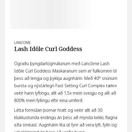
LANCOME
Lash Idôle Curl Goddess
Ögraðu þyngdarlögmálunum með Lancôme Lash
Idôle Curl Goddess Maskaranum sem er fullkominn til
þess að lengja og þykkja augnhárin. Með 40° snúnum
bursta og nýstárlegri Fast Setting Curl Complex tækni
veitir hann lyftingu, allt að 1,5x meiri sveigju og allt að
800% meiri fyllingu eftir eina umferð.
Létta formúlan þornar hratt og veitir allt að 30
klukkustunda endingu án þess að mynda kekki, flagna
eða smitast. Augnhárin líta út fyrir að vera lyft, fyllri og