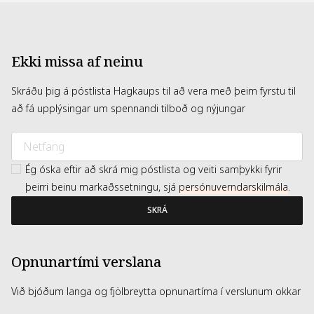
Ekki missa af neinu
Skráðu þig á póstlista Hagkaups til að vera með þeim fyrstu til
að fá upplýsingar um spennandi tilboð og nýjungar
Ég óska eftir að skrá mig póstlista og veiti samþykki fyrir
þeirri beinu markaðssetningu, sjá
persónuverndarskilmála
.
SKRÁ
Opnunartími verslana
Við bjóðum langa og fjölbreytta opnunartíma í verslunum okkar