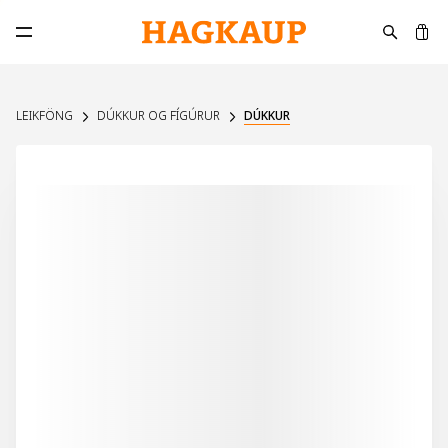
K
Opna aðalvalmynd
LEIKFÖNG
DÚKKUR OG FÍGÚRUR
DÚKKUR