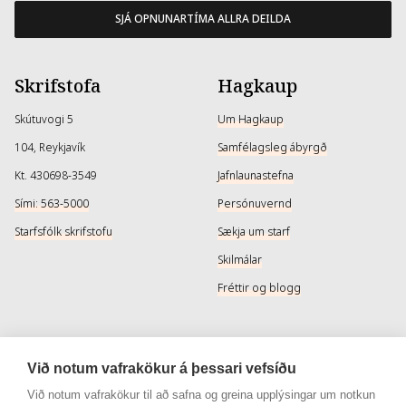
SJÁ OPNUNARTÍMA ALLRA DEILDA
Skrifstofa
Hagkaup
Skútuvogi 5
Um Hagkaup
104, Reykjavík
Samfélagsleg ábyrgð
Kt. 430698-3549
Jafnlaunastefna
Sími: 563-5000
Persónuvernd
Starfsfólk skrifstofu
Sækja um starf
Skilmálar
Fréttir og blogg
Þjónusta
Samfélagsmiðlar
Við notum vafrakökur á þessari vefsíðu
Afhendingarmöguleikar
Instagram
Við notum vafrakökur til að safna og greina upplýsingar um notkun