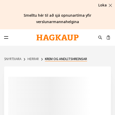
Loka
Smelltu hér til að sjá opnunartíma yfir
verslunarmannahelgina
K
Opna aðalvalmynd
SNYRTIVARA
HERRAR
KREM OG ANDLITSHREINSAR