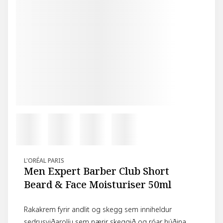
L'ORÉAL PARIS
Men Expert Barber Club Short
Beard & Face Moisturiser 50ml
Rakakrem fyrir andlit og skegg sem inniheldur
sedrusviðarolíu sem nærir skeggið og róar húðina.