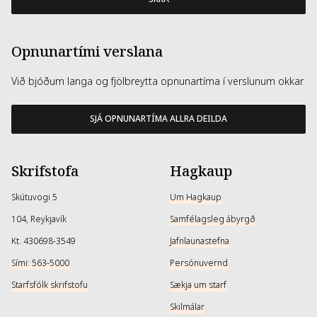
Opnunartími verslana
Við bjóðum langa og fjölbreytta opnunartíma í verslunum okkar
SJÁ OPNUNARTÍMA ALLRA DEILDA
Skrifstofa
Hagkaup
Skútuvogi 5
Um Hagkaup
104, Reykjavík
Samfélagsleg ábyrgð
Kt. 430698-3549
Jafnlaunastefna
Sími: 563-5000
Persónuvernd
Starfsfólk skrifstofu
Sækja um starf
Skilmálar