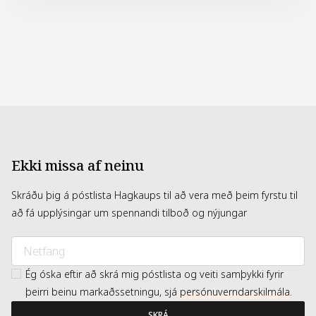
HYDROXYACETOPHENONE SODIUM HYALURONATE
TOCOPHEROL CITRIC ACID BIOSACCHARIDE GUM-1
CAPRYLYL GLYCOL CEDRUS ATLANTICA BARK OIL
EUCALYPTUS GLOBULUS LEAF OIL FUSANUS SPICATUS
WOOD OIL GLYCERYL ISOSTEARATE GLYCINE SOJA OIL /
SOYBEAN OIL MALTODEXTRIN XANTHAN GUM LIMONENE
LINALOOL PARFUM / FRAGRANCE (F.I.L. Z70032268/1).
Ekki missa af neinu
Skráðu þig á póstlista Hagkaups til að vera með þeim fyrstu til
að fá upplýsingar um spennandi tilboð og nýjungar
Ég óska eftir að skrá mig póstlista og veiti samþykki fyrir
þeirri beinu markaðssetningu, sjá
persónuverndarskilmála
.
SKRÁ