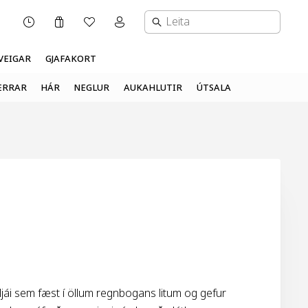
Karfa
Óskalisti
Mínar síður valmynd
OPNUNARTÍMI
VEIGAR
GJAFAKORT
ERRAR
HÁR
NEGLUR
AUKAHLUTIR
ÚTSALA
ljái sem fæst í öllum regnbogans litum og gefur