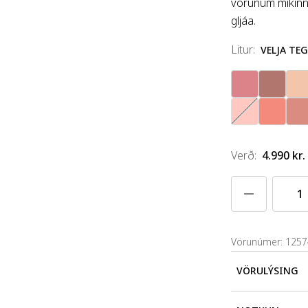
vörunum mikinn 
gljáa.
litur
:
VELJA TE
Verð
:
4.990 kr.
Vörunúmer: 125
VÖRULÝSING