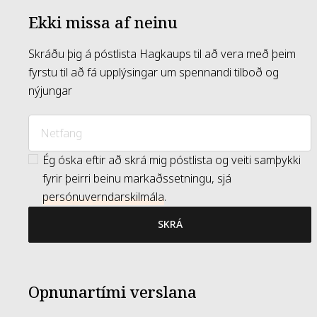
Ekki missa af neinu
Skráðu þig á póstlista Hagkaups til að vera með þeim
fyrstu til að fá upplýsingar um spennandi tilboð og
nýjungar
Ég óska eftir að skrá mig póstlista og veiti samþykki
fyrir þeirri beinu markaðssetningu, sjá
persónuverndarskilmála
.
SKRÁ
Opnunartími verslana