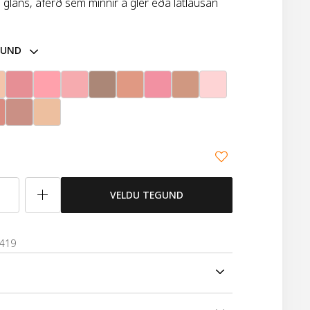
glans, áferð sem minnir á gler eða látlausan
GUND
VELDU TEGUND
7419