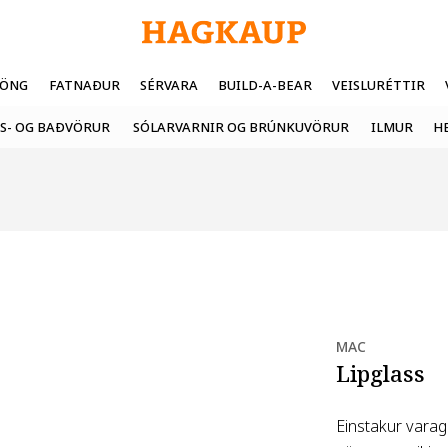
FÖNG
FATNAÐUR
SÉRVARA
BUILD-A-BEAR
VEISLURÉTTIR
S- OG BAÐVÖRUR
SÓLARVARNIR OG BRÚNKUVÖRUR
ILMUR
H
MAC
Lipglass
Einstakur varag