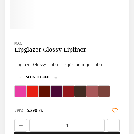
MAC
Lipglazer Glossy Lipliner
Lipglazer Glossy Lipliner er ljómandi gel lipliner.
litur
:
VELJA TEGUND
Verð
:
5.290 kr.