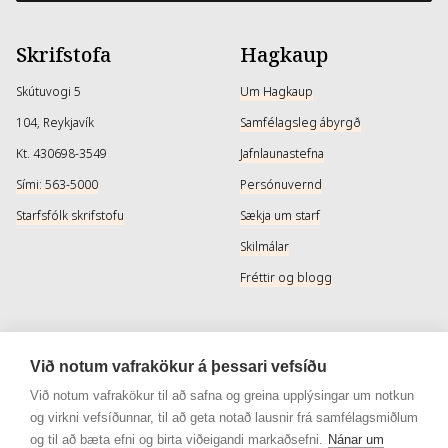
Skrifstofa
Hagkaup
Skútuvogi 5
Um Hagkaup
104, Reykjavík
Samfélagsleg ábyrgð
Kt. 430698-3549
Jafnlaunastefna
Sími: 563-5000
Persónuvernd
Starfsfólk skrifstofu
Sækja um starf
Skilmálar
Fréttir og blogg
Þjónusta
Samfélagsmiðlar
Við notum vafrakökur á þessari vefsíðu
Afhendingarmöguleikar
Instagram
Við notum vafrakökur til að safna og greina upplýsingar um notkun
og virkni vefsíðunnar, til að geta notað lausnir frá samfélagsmiðlum
Skilareglur
Instagram - Snyrtivara
og til að bæta efni og birta viðeigandi markaðsefni.
Nánar um