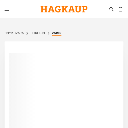
K
Opna aðalvalmynd
SNYRTIVARA
FÖRÐUN
VARIR