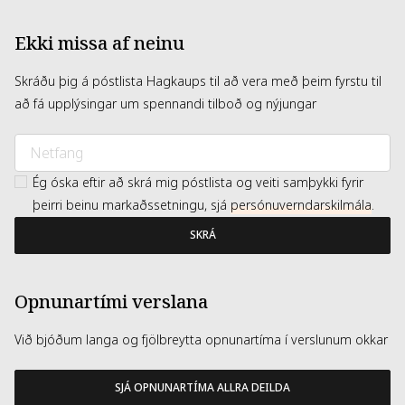
Ekki missa af neinu
Skráðu þig á póstlista Hagkaups til að vera með þeim fyrstu til
að fá upplýsingar um spennandi tilboð og nýjungar
Ég óska eftir að skrá mig póstlista og veiti samþykki fyrir
þeirri beinu markaðssetningu, sjá
persónuverndarskilmála
.
SKRÁ
Opnunartími verslana
Við bjóðum langa og fjölbreytta opnunartíma í verslunum okkar
SJÁ OPNUNARTÍMA ALLRA DEILDA