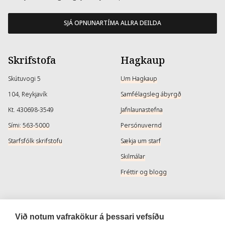
SJÁ OPNUNARTÍMA ALLRA DEILDA
Skrifstofa
Hagkaup
Skútuvogi 5
Um Hagkaup
104, Reykjavík
Samfélagsleg ábyrgð
Kt. 430698-3549
Jafnlaunastefna
Sími: 563-5000
Persónuvernd
Starfsfólk skrifstofu
Sækja um starf
Skilmálar
Fréttir og blogg
Þjónusta
Samfélagsmiðlar
Við notum vafrakökur á þessari vefsíðu