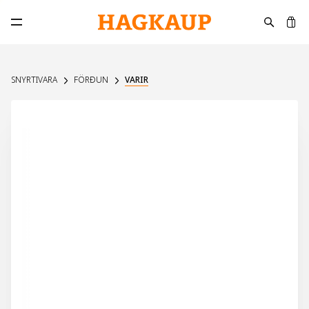
K
Opna aðalvalmynd
SNYRTIVARA
FÖRÐUN
VARIR