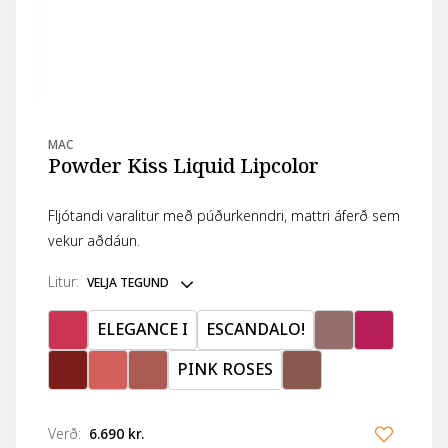
MAC
Powder Kiss Liquid Lipcolor
Fljótandi varalitur með púðurkenndri, mattri áferð sem
vekur aðdáun.
litur
:
VELJA TEGUND
ELEGANCE I
ESCANDALO!
PINK ROSES
Verð
:
6.690 kr.