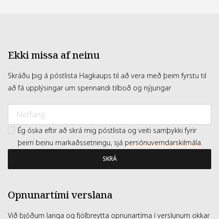
Ekki missa af neinu
Skráðu þig á póstlista Hagkaups til að vera með þeim fyrstu til
að fá upplýsingar um spennandi tilboð og nýjungar
Ég óska eftir að skrá mig póstlista og veiti samþykki fyrir
þeirri beinu markaðssetningu, sjá
persónuverndarskilmála
.
SKRÁ
Opnunartími verslana
Við bjóðum langa og fjölbreytta opnunartíma í verslunum okkar