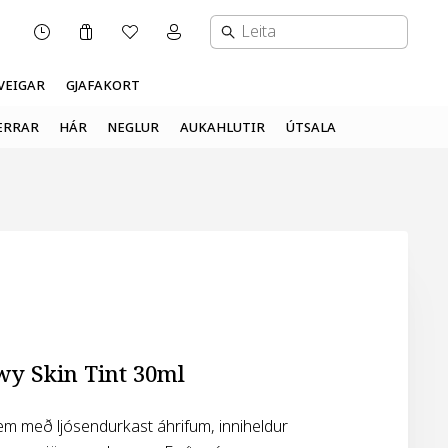
Karfa
Óskalisti
Mínar síður valmynd
OPNUNARTÍMI
VEIGAR
GJAFAKORT
ERRAR
HÁR
NEGLUR
AUKAHLUTIR
ÚTSALA
wy Skin Tint 30ml
rem með ljósendurkast áhrifum, inniheldur