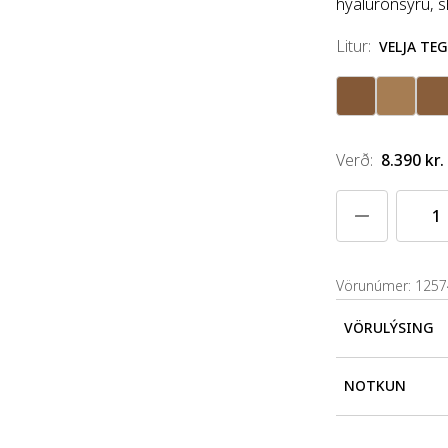
hýalúrónsýru, s
litur
:
VELJA TE
Verð
:
8.390 kr.
Vörunúmer: 125
VÖRULÝSING
Létt litað dag
NOTKUN
hýalúrónsýru, 
Berið á andli