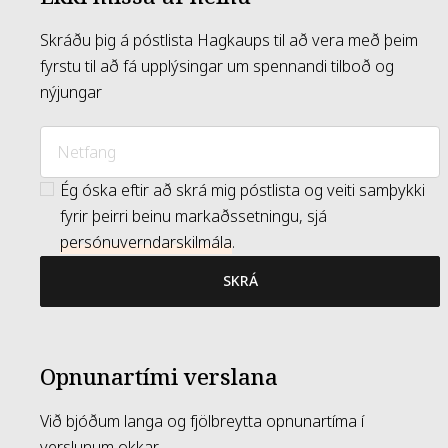
Skráðu þig á póstlista Hagkaups til að vera með þeim
fyrstu til að fá upplýsingar um spennandi tilboð og
nýjungar
Ég óska eftir að skrá mig póstlista og veiti samþykki
fyrir þeirri beinu markaðssetningu, sjá
persónuverndarskilmála
.
SKRÁ
Opnunartími verslana
Við bjóðum langa og fjölbreytta opnunartíma í
verslunum okkar