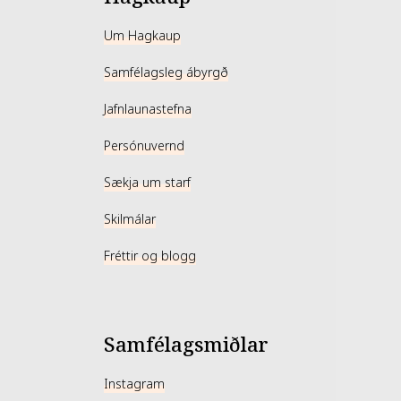
Um Hagkaup
Samfélagsleg ábyrgð
Jafnlaunastefna
Persónuvernd
Sækja um starf
Skilmálar
Fréttir og blogg
Samfélagsmiðlar
Instagram