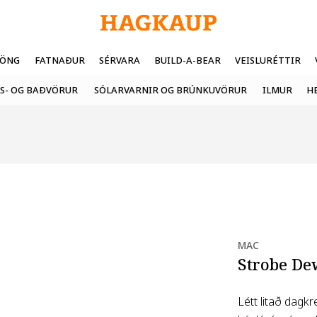
FÖNG
FATNAÐUR
SÉRVARA
BUILD-A-BEAR
VEISLURÉTTIR
S- OG BAÐVÖRUR
SÓLARVARNIR OG BRÚNKUVÖRUR
ILMUR
H
MAC
Strobe De
Létt litað dagk