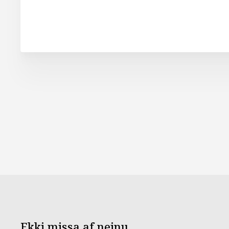
Ekki missa af neinu