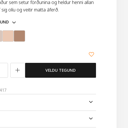
púður sem setur förðunina og heldur henni allan
 sig olíu og veitir matta áferð.
GUND
VELDU TEGUND
7417
udio Fix Fjölskyldunnar! Létt og ofurfínt laust
ar til við að setja förðunina og halda henni allan