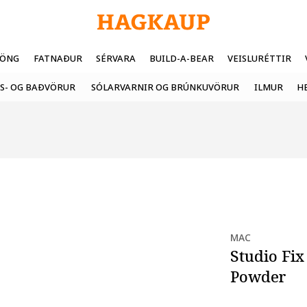
FÖNG
FATNAÐUR
SÉRVARA
BUILD-A-BEAR
VEISLURÉTTIR
S- OG BAÐVÖRUR
SÓLARVARNIR OG BRÚNKUVÖRUR
ILMUR
H
MAC
Studio Fix
Powder