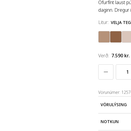
Ofurfínt laust 
daginn. Dregur í
litur
:
VELJA TE
Verð
:
7.590 kr.
Vörunúmer: 125
VÖRULÝSING
Nýr meðlimur St
NOTKUN
púður sem hjálp