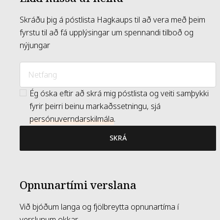
Skráðu þig á póstlista Hagkaups til að vera með þeim
fyrstu til að fá upplýsingar um spennandi tilboð og
nýjungar
Ég óska eftir að skrá mig póstlista og veiti samþykki
fyrir þeirri beinu markaðssetningu, sjá
persónuverndarskilmála
.
SKRÁ
Opnunartími verslana
Við bjóðum langa og fjölbreytta opnunartíma í
verslunum okkar