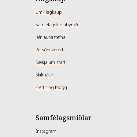
Um Hagkaup
Samfélagsleg ábyrgð
Jafnlaunastefna
Persónuvernd
Sækja um starf
Skilmálar
Fréttir og blogg
Samfélagsmiðlar
Instagram