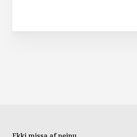
Ekki missa af neinu