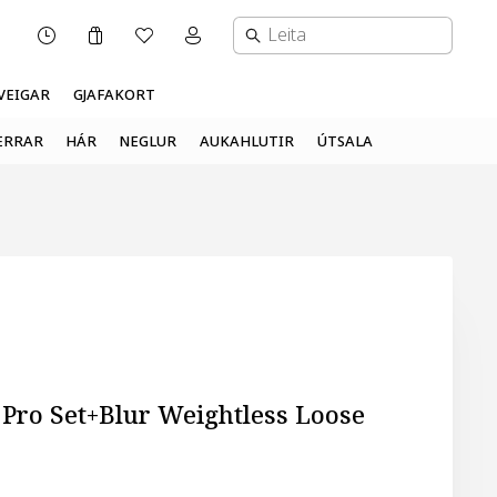
Karfa
Óskalisti
Mínar síður valmynd
OPNUNARTÍMI
VEIGAR
GJAFAKORT
ERRAR
HÁR
NEGLUR
AUKAHLUTIR
ÚTSALA
 Pro Set+Blur Weightless Loose