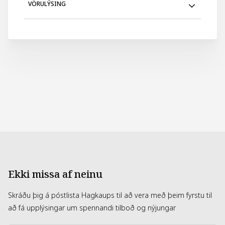
VÖRULÝSING
Ilmur: Lavender Rosemary
Stærð: 269 g
Ekki missa af neinu
Skráðu þig á póstlista Hagkaups til að vera með þeim fyrstu til
að fá upplýsingar um spennandi tilboð og nýjungar