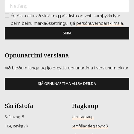
Ég óska eftir að skrá mig póstlista og veiti samþykki fyrir
þeirri beinu markaðssetningu, sjá
persónuverndarskilmála
.
SKRÁ
Opnunartími verslana
Við bjóðum langa og fjölbreytta opnunartíma í verslunum okkar
SJÁ OPNUNARTÍMA ALLRA DEILDA
Skrifstofa
Hagkaup
Skútuvogi 5
Um Hagkaup
104, Reykjavík
Samfélagsleg ábyrgð