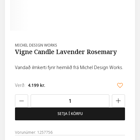
MICHEL DESIGN WORKS
Vigne Candle Lavender Rosemary
Vandað ilmkerti fyrir heimilið frá Michel Design Works.
Verð
:
4.199 kr.
SETJA Í KÖRFU
Vörunúmer: 1257756