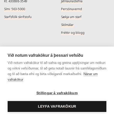
Kt. 430698-3549
Jafnlaunastefna
Sími: 563-5000
Persónuvernd
Starfsfólk skrifstofu
Sækja um starf
Skilmálar
Fréttir og blogg
Þjónusta
Samfélagsmiðlar
Við notum vafrakökur á þessari vefsíðu
Afhendingarmöguleikar
Instagram
Við notum vafrakökur til að safna og greina upplýsingar um notkun
og virkni vefsíðunnar, til að geta notað lausnir frá samfélagsmiðlum
Skilareglur
Instagram - Snyrtivara
og til að bæta efni og birta viðeigandi markaðsefni.
Nánar um
Algengar spurningar
Facebook
vafrakökur
Veisluréttir algengar spurningar
Facebook - Snyrtivara
Stillingar á vafrakökum
Viðskiptakort
Gjafakort
LEYFA VAFRAKÖKUR