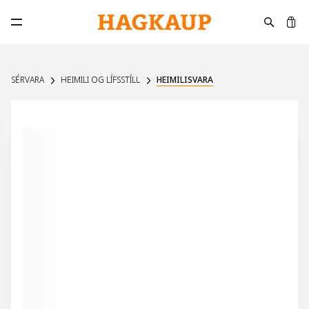
K
Opna aðalvalmynd
SÉRVARA
HEIMILI OG LÍFSSTÍLL
HEIMILISVARA