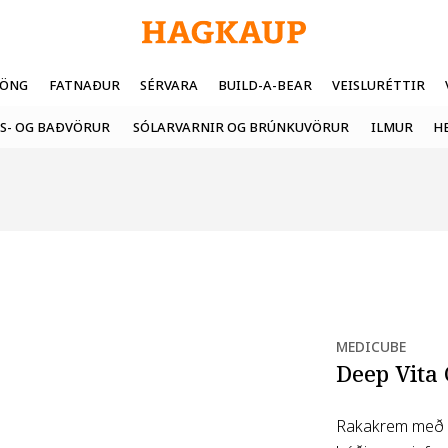
FÖNG
FATNAÐUR
SÉRVARA
BUILD-A-BEAR
VEISLURÉTTIR
S- OG BAÐVÖRUR
SÓLARVARNIR OG BRÚNKUVÖRUR
ILMUR
H
MEDICUBE
Deep Vita
Rakakrem með C-