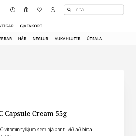
Karfa
Óskalisti
Mínar síður valmynd
OPNUNARTÍMI
VEIGAR
GJAFAKORT
ERRAR
HÁR
NEGLUR
AUKAHLUTIR
ÚTSALA
 C Capsule Cream 55g
vítamínhylkjum sem hjálpar til við að birta