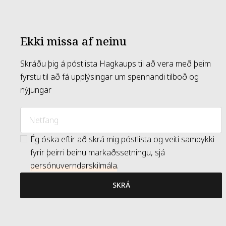
Ekki missa af neinu
Skráðu þig á póstlista Hagkaups til að vera með þeim
fyrstu til að fá upplýsingar um spennandi tilboð og
nýjungar
Ég óska eftir að skrá mig póstlista og veiti samþykki
fyrir þeirri beinu markaðssetningu, sjá
persónuverndarskilmála
.
SKRÁ