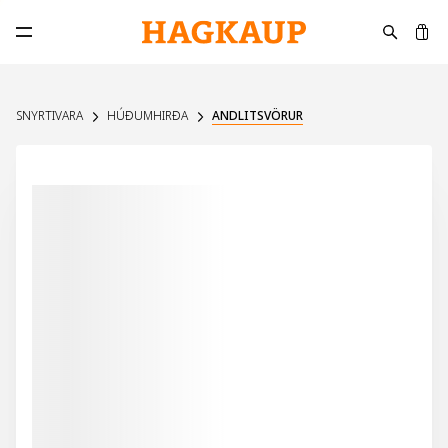
K
Opna aðalvalmynd
SNYRTIVARA
HÚÐUMHIRÐA
ANDLITSVÖRUR