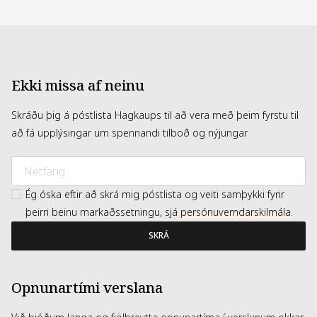
ACID COPOLYMER, ROSA DAMASCENA EXTRACT,
CYANOCOBALAMIN, SODIUM DNA, HYDROGENATED
LECITHIN, CETEARYL ALCOHOL, STEARIC ACID, SODIUM
HYALURONATE, HYDROXYPROPYLTRIMONIUM
HYALURONATE, CERAMIDE NP, PRUNELLA VULGARIS
EXTRACT, FUCUS VESICULOSUS EXTRACT, MORINDA
CITRIFOLIA FRUIT EXTRACT, MOMORDICA CHARANTIA
Ekki missa af neinu
FRUIT EXTRACT, HIBISCUS ESCULENTUS FRUIT EXTRACT,
CERAMIDE NS, SODIUM ACETYLATED HYALURONATE,
HYDROLYZED HYALURONIC ACID, CENTELLA ASIATICA LEAF
Skráðu þig á póstlista Hagkaups til að vera með þeim fyrstu til
EXTRACT, CHOLESTEROL, PHYTOSPHINGOSINE, CERAMIDE
AS, CERAMIDE AP, HYALURONIC ACID, COPPER TRIPEPTIDE-
að fá upplýsingar um spennandi tilboð og nýjungar
1, SODIUM HYALURONATE CROSSPOLYMER, ACETYL
HEXAPEPTIDE-8, PALMITOYL PENTAPEPTIDE-4,
HYDROLYZED SODIUM HYALURONATE, PALMITOYL
TETRAPEPTIDE-7, PALMITOYL TRIPEPTIDE-1, POTASSIUM
HYALURONATE, CERAMIDE EOP
Ég óska eftir að skrá mig póstlista og veiti samþykki fyrir
þeirri beinu markaðssetningu, sjá
persónuverndarskilmála
.
SKRÁ
Opnunartími verslana