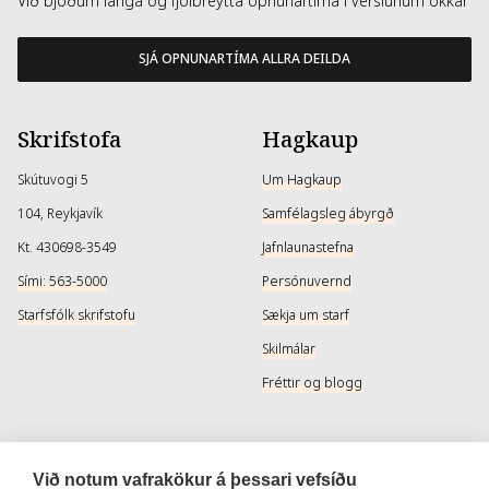
Við bjóðum langa og fjölbreytta opnunartíma í verslunum okkar
SJÁ OPNUNARTÍMA ALLRA DEILDA
Skrifstofa
Hagkaup
Skútuvogi 5
Um Hagkaup
104, Reykjavík
Samfélagsleg ábyrgð
Kt. 430698-3549
Jafnlaunastefna
Sími: 563-5000
Persónuvernd
Starfsfólk skrifstofu
Sækja um starf
Skilmálar
Fréttir og blogg
Þjónusta
Samfélagsmiðlar
Við notum vafrakökur á þessari vefsíðu