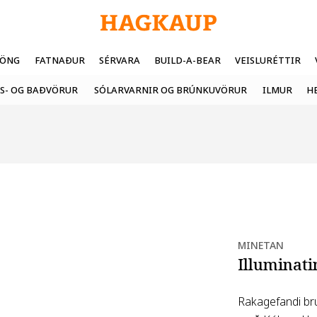
FÖNG
FATNAÐUR
SÉRVARA
BUILD-A-BEAR
VEISLURÉTTIR
S- OG BAÐVÖRUR
SÓLARVARNIR OG BRÚNKUVÖRUR
ILMUR
H
MINETAN
Illuminat
Rakagefandi br