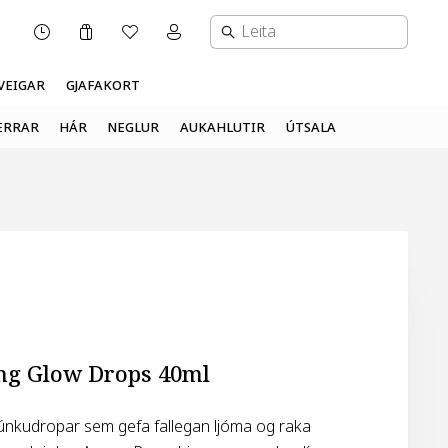
Karfa
Óskalisti
Mínar síður valmynd
OPNUNARTÍMI
VEIGAR
GJAFAKORT
ERRAR
HÁR
NEGLUR
AUKAHLUTIR
ÚTSALA
ing Glow Drops 40ml
únkudropar sem gefa fallegan ljóma og raka