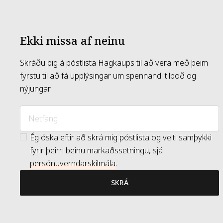
Ekki missa af neinu
Skráðu þig á póstlista Hagkaups til að vera með þeim
fyrstu til að fá upplýsingar um spennandi tilboð og
nýjungar
Ég óska eftir að skrá mig póstlista og veiti samþykki
fyrir þeirri beinu markaðssetningu, sjá
persónuverndarskilmála
.
SKRÁ