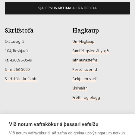
SJÁ OPNUNARTÍMA ALLRA DEILDA
Skrifstofa
Hagkaup
Skútuvogi 5
Um Hagkaup
104, Reykjavík
Samfélagsleg ábyrgð
Kt. 430698-3549
Jafnlaunastefna
Sími: 563-5000
Persónuvernd
Starfsfólk skrifstofu
Sækja um starf
Skilmálar
Fréttir og blogg
Þjónusta
Samfélagsmiðlar
Við notum vafrakökur á þessari vefsíðu
Afhendingarmöguleikar
Instagram
Við notum vafrakökur til að safna og greina upplýsingar um notkun