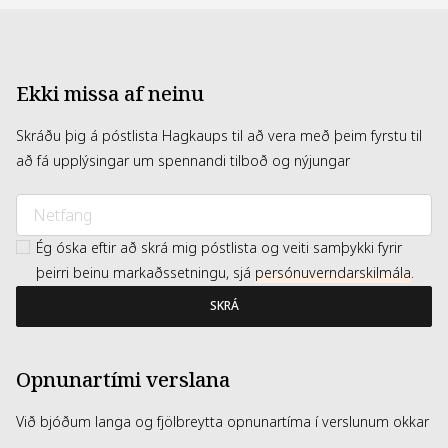
Ekki missa af neinu
Skráðu þig á póstlista Hagkaups til að vera með þeim fyrstu til
að fá upplýsingar um spennandi tilboð og nýjungar
Ég óska eftir að skrá mig póstlista og veiti samþykki fyrir
þeirri beinu markaðssetningu, sjá
persónuverndarskilmála
.
SKRÁ
Opnunartími verslana
Við bjóðum langa og fjölbreytta opnunartíma í verslunum okkar