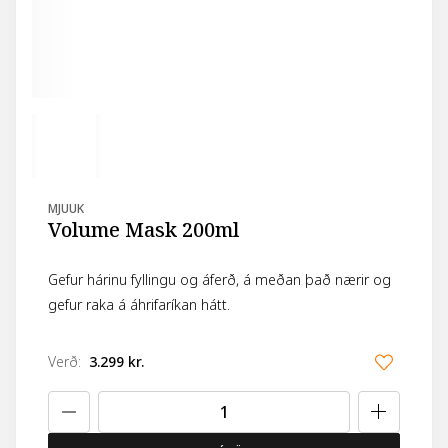
MJUUK
Volume Mask 200ml
Gefur hárinu fyllingu og áferð, á meðan það nærir og
gefur raka á áhrifaríkan hátt.
Verð
:
3.299 kr.