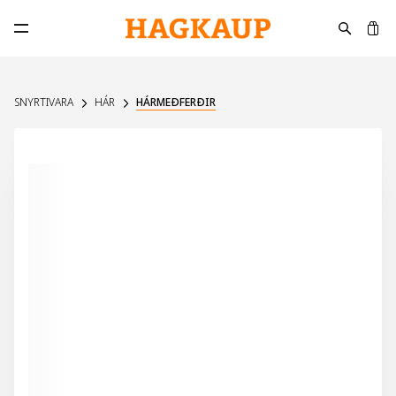
K
Opna aðalvalmynd
SNYRTIVARA
HÁR
HÁRMEÐFERÐIR