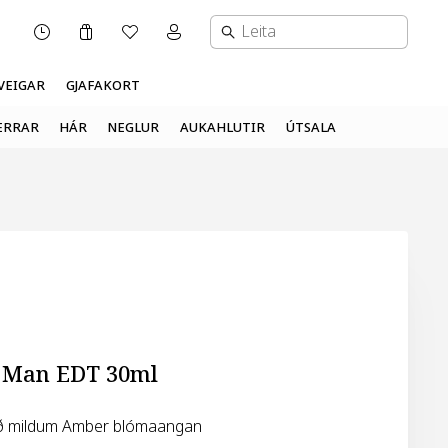
Karfa
Óskalisti
Mínar síður valmynd
OPNUNARTÍMI
VEIGAR
GJAFAKORT
ERRAR
HÁR
NEGLUR
AUKAHLUTIR
ÚTSALA
e Man EDT 30ml
eð mildum Amber blómaangan