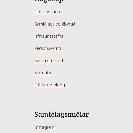
Um Hagkaup
Samfélagsleg ábyrgð
Jafnlaunastefna
Persónuvernd
Sækja um starf
Skilmálar
Fréttir og blogg
Samfélagsmiðlar
Instagram