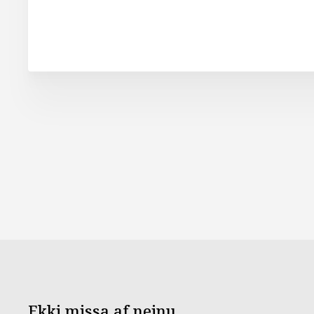
Ekki missa af neinu