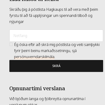
Skráðu þig á póstlista Hagkaups til að vera með þeim
fyrstu til að fá upplýsingar um spennandi tilboð og
nýjungar
Ég óska eftir að skrá mig póstlista og veiti samþykki
fyrir þeirri beinu markaðssetningu, sjá
persónuverndarskilmála
.
SKRÁ
Opnunartími verslana
Við bjóðum langa og fjölbreytta opnunartíma í
verslunum okkar