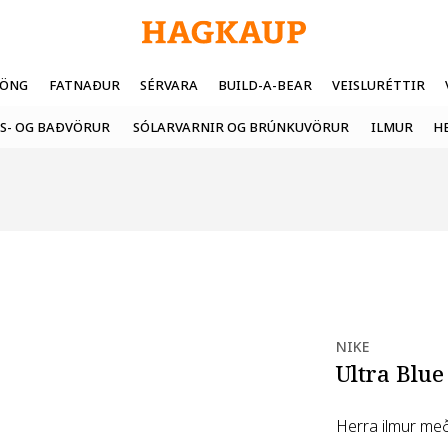
FÖNG
FATNAÐUR
SÉRVARA
BUILD-A-BEAR
VEISLURÉTTIR
S- OG BAÐVÖRUR
SÓLARVARNIR OG BRÚNKUVÖRUR
ILMUR
H
NIKE
Ultra Blu
Herra ilmur m